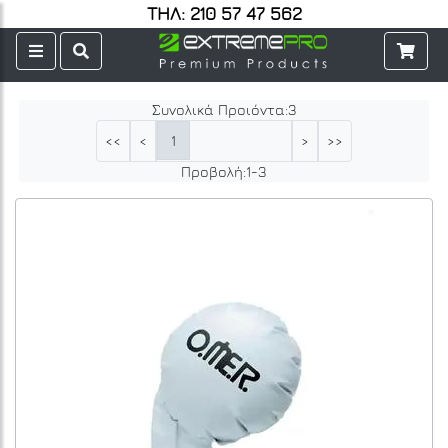
ΤΗΛ: 210 57 47 562
Συνολικά Προιόντα:
3
1
<<
<
>
>>
Προβολή:
1
-
3