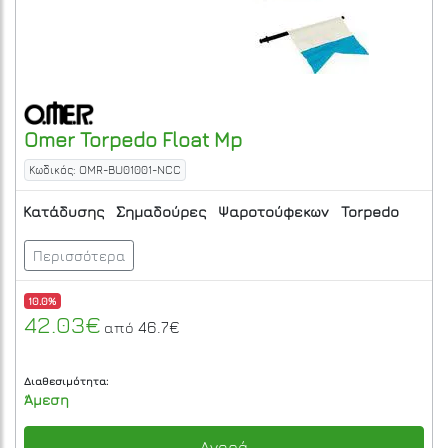
Omer
Torpedo Float Mp
Κωδικός: OMR-BU01001-NCC
Κατάδυσης
Σημαδούρες
Ψαροτούφεκων
Torpedo
Περισσότερα
10.0%
42.03€
46.7€
από
Διαθεσιμότητα:
Άμεση
Αγορά