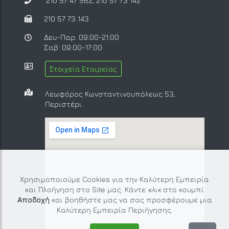
210 57 47 562
,
210 57 73 142
210 57 73 143
Δευ-Παρ: 09:00-21:00
Σαβ: 09:00-17:00
Στοιχεία Εταιρείας
Λεωφόρος Κωνσταντινουπόλεως 53,
Περιστέρι.
Χρησιμοποιούμε Cookies για την Καλύτερη Εμπειρία
και Πλοήγηση στο Site μας. Κάντε
κλικ
στο κουμπί
Αποδοχή
και βοηθήστε μας να σας προσφέρουμε μια
Καλύτερη Εμπειρία Περιήγησης.