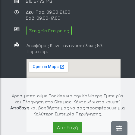
210 57 73 143
Δευ-Παρ: 09:00-21:00
Σαβ: 09:00-17:00
Στοιχεία Εταιρείας
Λεωφόρος Κωνσταντινουπόλεως 53,
Περιστέρι.
Χρησιμοποιούμε Cookies για την Καλύτερη Εμπειρία
και Πλοήγηση στο Site μας. Κάντε
κλικ
στο κουμπί
Αποδοχή
και βοηθήστε μας να σας προσφέρουμε μια
Καλύτερη Εμπειρία Περιήγησης.
Αποδοχή