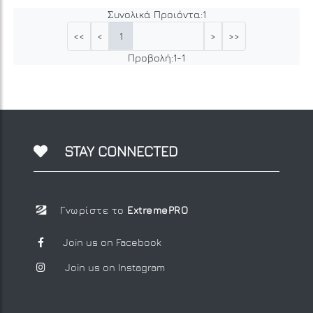
Συνολικά Προιόντα:
1
1
<<
<
>
>>
Προβολή:
1
-
1
STAY CONNECTED
Γνωρίστε το
ExtremePRO
Join us on Facebook
Join us on Instagram