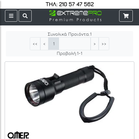
ΤΗΛ: 210 57 47 562
Συνολικά Προιόντα:
1
1
<<
<
>
>>
Προβολή:
1
-
1