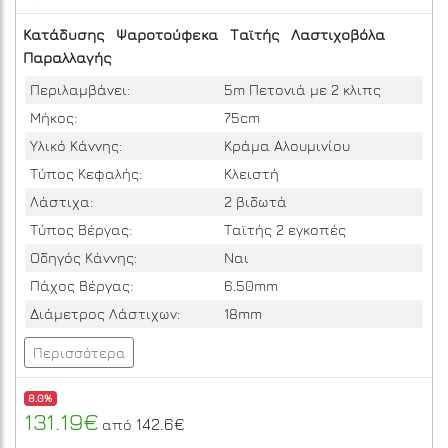
Κατάδυσης
Ψαροτούφεκα
Ταϊτής
Λαστιχοβόλα
Παραλλαγής
Περιλαμβάνει:
5m Πετονιά με 2 κλιπς
Μήκος:
75cm
Υλικό Κάννης:
Κράμα Αλουμινίου
Τύπος Κεφαλής:
Κλειστή
Λάστιχα:
2 βιδωτά
Τύπος Βέργας:
Ταϊτής 2 εγκοπές
Οδηγός Κάννης:
Ναι
Πάχος Βέργας:
6.50mm
Διάμετρος Λάστιχων:
18mm
Περισσότερα
8.0%
131.19€
142.6€
από