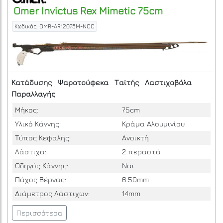
Omer
Invictus Rex Mimetic 75cm
Κωδικός: OMR-AR12075M-NCC
Κατάδυσης
Ψαροτούφεκα
Ταϊτής
Λαστιχοβόλα
Παραλλαγής
Μήκος:
75cm
Υλικό Κάννης:
Κράμα Αλουμινίου
Τύπος Κεφαλής:
Ανοικτή
Λάστιχα:
2 περαστά
Οδηγός Κάννης:
Ναι
Πάχος Βέργας:
6.50mm
Διάμετρος Λάστιχων:
14mm
Περισσότερα