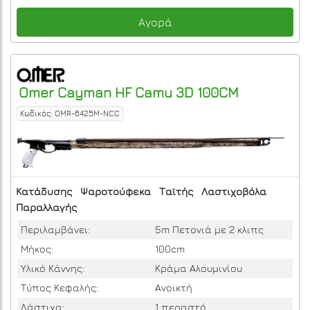
Αγορά
Omer
Cayman HF Camu 3D 100CM
Κωδικός: OMR-6425M-NCC
Κατάδυσης
Ψαροτούφεκα
Ταϊτής
Λαστιχοβόλα
Παραλλαγής
Περιλαμβάνει:
5m Πετονιά με 2 κλιπς
Μήκος:
100cm
Υλικό Κάννης:
Κράμα Αλουμινίου
Τύπος Κεφαλής:
Ανοικτή
Λάστιχα:
1 περαστό