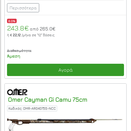
Περισσότερα
8.0%
243.8€
265.0€
από
ή €
22,12
/μήνα σε
"12"
δόσεις
Διαθεσιμότητα:
Άμεση
Αγορά
Omer
Cayman Gi Camu 75cm
Κωδικός: OMR-AR04075S-NCC