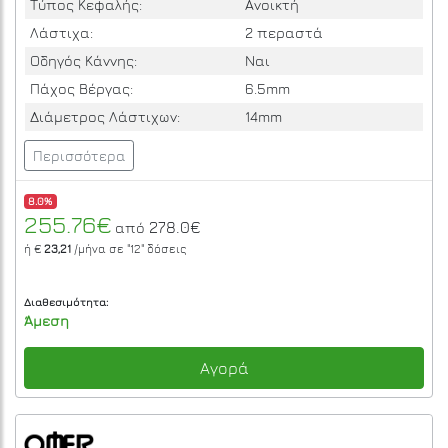
Τύπος Κεφαλής:
Ανοικτή
Λάστιχα:
2 περαστά
Οδηγός Κάννης:
Ναι
Πάχος Βέργας:
6.5mm
Διάμετρος Λάστιχων:
14mm
Περισσότερα
8.0%
255.76€
278.0€
από
ή €
23,21
/μήνα σε
"12"
δόσεις
Διαθεσιμότητα:
Άμεση
Αγορά