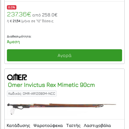
8.0%
237.36€
258.0€
από
ή €
21,54
/μήνα σε
"12"
δόσεις
Διαθεσιμότητα:
Άμεση
Αγορά
Omer
Invictus Rex Mimetic 90cm
Κωδικός: OMR-AR12090M-NCC
Κατάδυσης
Ψαροτούφεκα
Ταϊτής
Λαστιχοβόλα