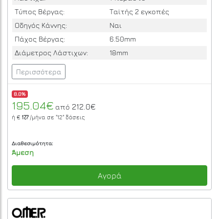
Τύπος Βέργας:
Ταϊτής 2 εγκοπές
Οδηγός Κάννης:
Ναι
Πάχος Βέργας:
6.50mm
Διάμετρος Λάστιχων:
18mm
Περισσότερα
8.0%
195.04€
212.0€
από
ή €
17,7
/μήνα σε
"12"
δόσεις
Διαθεσιμότητα:
Άμεση
Αγορά