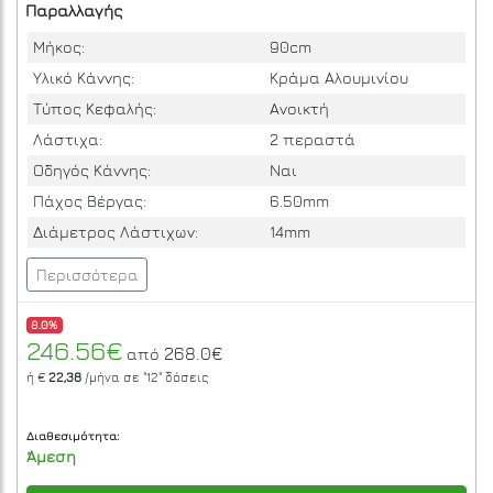
Παραλλαγής
Μήκος:
90cm
Υλικό Κάννης:
Κράμα Αλουμινίου
Τύπος Κεφαλής:
Ανοικτή
Λάστιχα:
2 περαστά
Οδηγός Κάννης:
Ναι
Πάχος Βέργας:
6.50mm
Διάμετρος Λάστιχων:
14mm
Περισσότερα
8.0%
246.56€
268.0€
από
ή €
22,38
/μήνα σε
"12"
δόσεις
Διαθεσιμότητα:
Άμεση