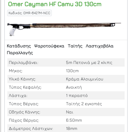
Omer
Cayman HF Camu 3D 130cm
Κωδικός: OMR-6427M-NCC
Κατάδυσης
Ψαροτούφεκα
Ταϊτής
Λαστιχοβόλα
Παραλλαγής
Περιλαμβάνει:
5m Πετονιά με 2 κλιπς
Μήκος:
130cm
Υλικό Κάννης:
Κράμα Αλουμινίου
Τύπος Κεφαλής:
Ανοικτή
Λάστιχα:
1 περαστό
Τύπος Βέργας:
Ταϊτής 2 εγκοπές
Οδηγός Κάννης:
Ναι
Πάχος Βέργας:
6.50mm
Διάμετρος Λάστιχων:
18mm