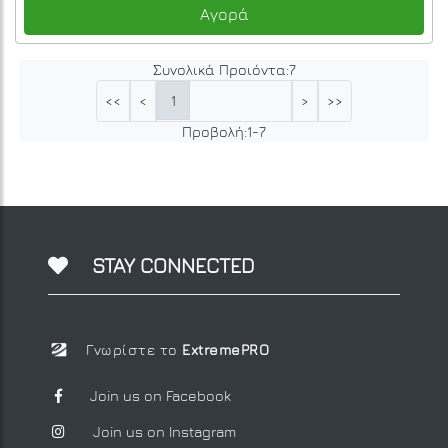
Αγορά
Συνολικά Προιόντα:
7
1
<<
<
>
>>
Προβολή:
1
-
7
STAY CONNECTED
Γνωρίστε το
ExtremePRO
Join us on Facebook
Join us on Instagram