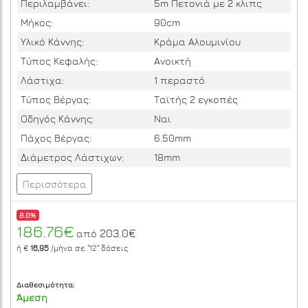
Περιλαμβάνει:
5m Πετονιά με 2 κλιπς
Μήκος:
90cm
Υλικό Κάννης:
Κράμα Αλουμινίου
Τύπος Κεφαλής:
Ανοικτή
Λάστιχα:
1 περαστό
Τύπος Βέργας:
Ταϊτής 2 εγκοπές
Οδηγός Κάννης:
Ναι
Πάχος Βέργας:
6.50mm
Διάμετρος Λάστιχων:
18mm
Περισσότερα
8.0%
186.76€
203.0€
από
ή €
16,95
/μήνα σε
"12"
δόσεις
Διαθεσιμότητα:
Άμεση