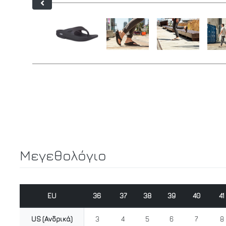
Μεγεθολόγιο
EU
36
37
38
39
40
41
US (Ανδρικά)
3
4
5
6
7
8