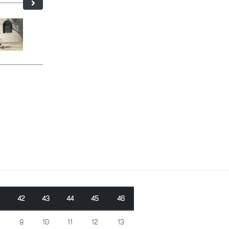
42
43
44
45
46
9
10
11
12
13