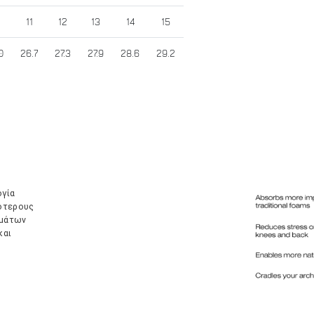
11
12
13
14
15
0
26.7
27.3
27.9
28.6
29.2
ογία
ότερους
ημάτων
και