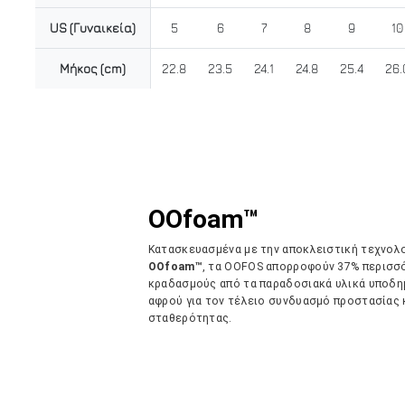
US (Γυναικεία)
5
6
7
8
9
10
Μήκος (cm)
22.8
23.5
24.1
24.8
25.4
26.
OOfoam™
Κατασκευασμένα με την αποκλειστική τεχνολ
OOfoam™
, τα OOFOS απορροφούν 37% περισσ
κραδασμούς από τα παραδοσιακά υλικά υποδ
αφρού για τον τέλειο συνδυασμό προστασίας 
σταθερότητας.