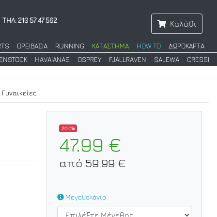
ΤΗΛ: 210 57 47 562
Καλάθι
RTS
ΟΡΕΙΒΑΣΙΑ
RUNNING
ΚΑΤΑΣΤΗΜΑ
HOW TO
ΔΩΡΟΚΑΡΤΑ
KENSTOCK
HAVAIANAS
OSPREY
FJALLRAVEN
SALEWA
CRESSI
 Γυναικείες
20.0%
47.99 €
από 59.99 €
Μεγεθολόγιο