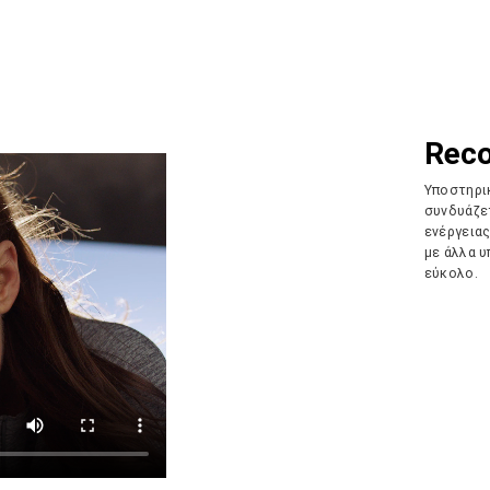
Reco
Υποστηρικ
συνδυάζε
ενέργεια
με άλλα υ
εύκολο.