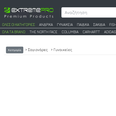
ΟΛΕΣ ΟΙ ΚΑΤΗΓΟΡΙΕΣ
ΑΝΔΡΙΚΑ
ΓΥΝΑΙΚΕΙΑ
ΠΑΙΔΙΚΑ
ΣΑΚΙΔΙΑ
FIS
ΟΛΑ ΤΑ BRAND
THE NORTH FACE
COLUMBIA
CARHARTT
ADIDAS
> Σαγιονάρες
> Γυναικείες
Κατηγορία