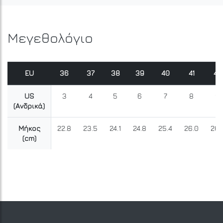
Μεγεθολόγιο
EU
36
37
38
39
40
41
42
US
3
4
5
6
7
8
9
(Ανδρικά)
Μήκος
22.8
23.5
24.1
24.8
25.4
26.0
26.
(cm)