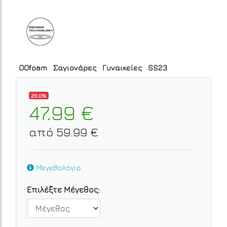
OOfoam
Σαγιονάρες
Γυναικείες
SS23
20.0%
47.99 €
από 59.99 €
Μεγεθολόγιο
Επιλέξτε Μέγεθος: