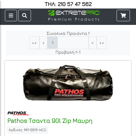
ΤΗΛ: 210 57 47 562
Συνολικά Προιόντα:
1
1
<<
<
>
>>
Προβολή:
1
-
1
Pathos
Τσαντα 90l Zip Μαυρη
Κωδικός: PAT-E815-NCC