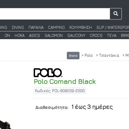
HING
DIVING
ΠΑΡΑΛΙΑ
CAMPING
ΚΟΛΥΜΒΗΣΗ
SUP / WATERSPO
ON
HOKA
ASICS
SALOMON
SAUCONY
CROCS
TEVA
BIR
> Polo
> Τσαντάκια
> 
Brand
Polo Comand Black
Κωδικός: POL-908039-2000
1 έως 3 ημέρες
Διαθεσιμότητα: