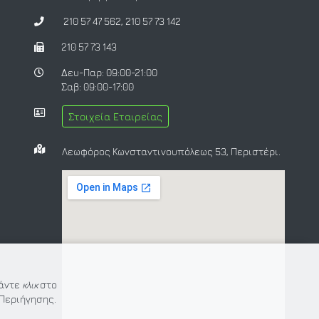
210 57 47 562
,
210 57 73 142
210 57 73 143
Δευ-Παρ: 09:00-21:00
Σαβ: 09:00-17:00
Στοιχεία Εταιρείας
Λεωφόρος Κωνσταντινουπόλεως 53, Περιστέρι.
Κάντε
κλικ
στο
Περιήγησης.