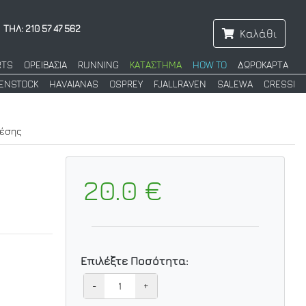
ΤΗΛ: 210 57 47 562
Καλάθι
RTS
ΟΡΕΙΒΑΣΙΑ
RUNNING
ΚΑΤΑΣΤΗΜΑ
HOW TO
ΔΩΡΟΚΑΡΤΑ
KENSTOCK
HAVAIANAS
OSPREY
FJALLRAVEN
SALEWA
CRESSI
Μέσης
20.0 €
Επιλέξτε Ποσότητα:
-
+