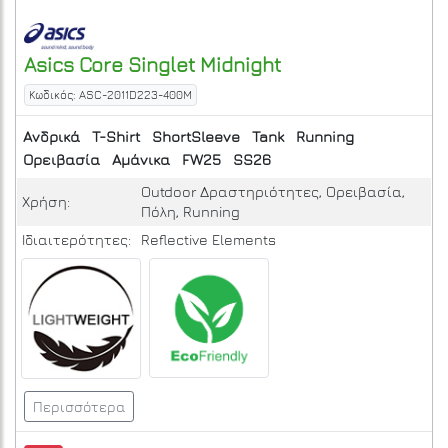
Asics
Core Singlet
Midnight
Κωδικός: ASC-2011D223-400M
Ανδρικά
T-Shirt
ShortSleeve
Tank
Running
Ορειβασία
Αμάνικα
FW25
SS26
Outdoor Δραστηριότητες, Ορειβασία,
Χρήση:
Πόλη, Running
Ιδιαιτερότητες:
Reflective Elements
Περισσότερα