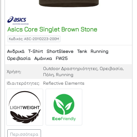
Asics
Core Singlet
Brown Stone
Κωδικός: ASC-2011D223-200M
Ανδρικά
T-Shirt
ShortSleeve
Tank
Running
Ορειβασία
Αμάνικα
FW25
Outdoor Δραστηριότητες, Ορειβασία,
Χρήση:
Πόλη, Running
Ιδιαιτερότητες:
Reflective Elements
Περισσότερα