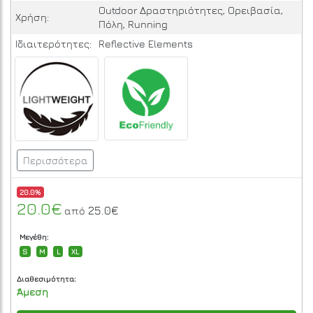
Outdoor Δραστηριότητες, Ορειβασία,
Χρήση:
Πόλη, Running
Ιδιαιτερότητες:
Reflective Elements
Περισσότερα
20.0%
20.0€
25.0€
από
Μεγέθη:
S
M
L
XL
Διαθεσιμότητα:
Άμεση