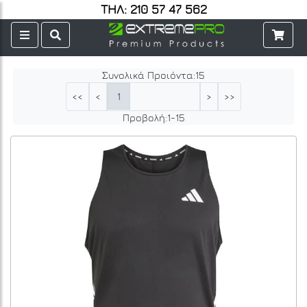
ΤΗΛ: 210 57 47 562
Συνολικά Προιόντα:
15
1
<<
<
>
>>
Προβολή:
1
-
15