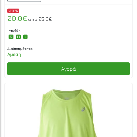
20.0%
20.0€
25.0€
από
Μεγέθη:
S
M
L
Διαθεσιμότητα:
Άμεση
Αγορά