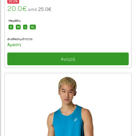
20.0%
20.0€
25.0€
από
Μεγέθη:
S
M
L
XL
Διαθεσιμότητα:
Άμεση
Αγορά