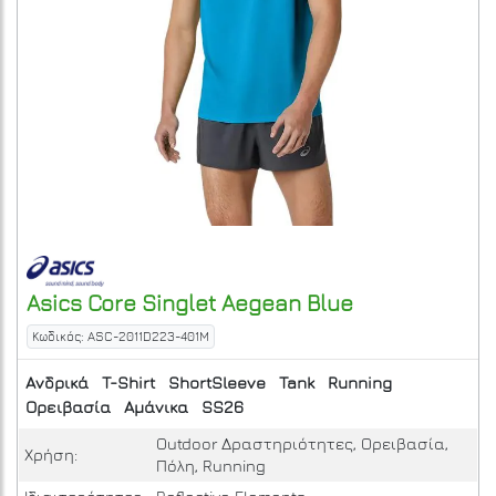
Asics
Core Singlet
Aegean Blue
Κωδικός: ASC-2011D223-401M
Ανδρικά
T-Shirt
ShortSleeve
Tank
Running
Ορειβασία
Αμάνικα
SS26
Outdoor Δραστηριότητες, Ορειβασία,
Χρήση:
Πόλη, Running