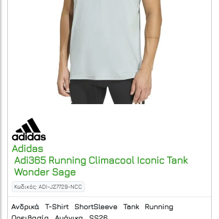
Adidas
Adi365 Running Climacool Iconic Tank
Wonder Sage
Κωδικός: ADI-JZ7729-NCC
Ανδρικά
T-Shirt
ShortSleeve
Tank
Running
Ορειβασία
Αμάνικα
SS26