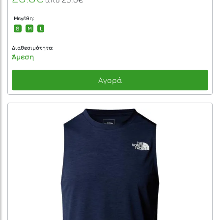
Μεγέθη:
S
M
L
Διαθεσιμότητα:
Άμεση
Αγορά