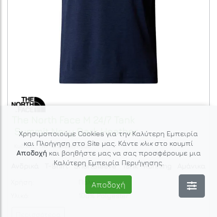
The North Face
M 24/7 Tank
Summit Navy Dark Heather
Χρησιμοποιούμε Cookies για την Καλύτερη Εμπειρία
και Πλοήγηση στο Site μας. Κάντε
κλικ
στο κουμπί
Κωδικός: TNF-NF0A8BEH-8Q0
Αποδοχή
και βοηθήστε μας να σας προσφέρουμε μια
Καλύτερη Εμπειρία Περιήγησης.
Ανδρικά
T-Shirt
ShortSleeve
Tank
Running
Αμάνικα
Χρήση:
Πόλη
Αποδοχή
Υλικό:
100% Polyester
Περισσότερα