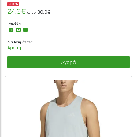
20.0%
24.0€
30.0€
από
Μεγέθη:
S
M
L
Διαθεσιμότητα:
Άμεση
Αγορά