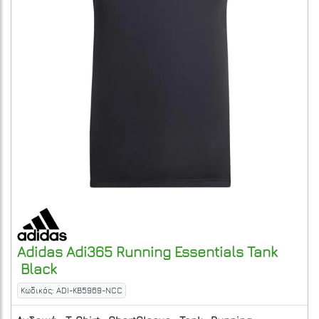
Adidas
Adi365 Running Essentials Tank
Black
Κωδικός: ADI-KB5969-NCC