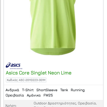
Asics
Core Singlet
Neon Lime
Κωδικός: ASC-2011D223-301M
Ανδρικά
T-Shirt
ShortSleeve
Tank
Running
Ορειβασία
Αμάνικα
FW25
Outdoor Δραστηριότητες, Ορειβασία,
Χρήση: