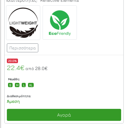
Ιδιαιτερότητες:
Reflective Elements
Περισσότερα
20.0%
22.4€
28.0€
από
Μεγέθη:
S
M
L
XL
Διαθεσιμότητα:
Άμεση
Αγορά