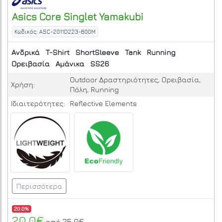
Asics
Core Singlet
Yamakubi
Κωδικός: ASC-2011D223-800M
Ανδρικά
T-Shirt
ShortSleeve
Tank
Running
Ορειβασία
Αμάνικα
SS26
Outdoor Δραστηριότητες, Ορειβασία,
Χρήση:
Πόλη, Running
Ιδιαιτερότητες:
Reflective Elements
Περισσότερα
20.0%
20.0€
25.0€
από