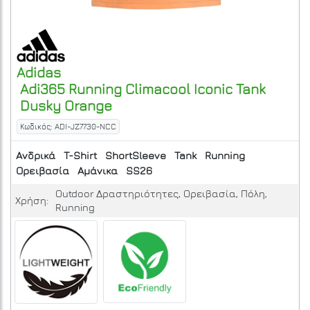
Adidas
Adi365 Running Climacool Iconic Tank
Dusky Orange
Κωδικός: ADI-JZ7730-NCC
Ανδρικά
T-Shirt
ShortSleeve
Tank
Running
Ορειβασία
Αμάνικα
SS26
Outdoor Δραστηριότητες, Ορειβασία, Πόλη,
Χρήση:
Running