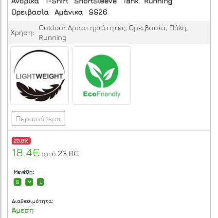
Ανδρικά
T-Shirt
ShortSleeve
Tank
Running
Ορειβασία
Αμάνικα
SS26
Outdoor Δραστηριότητες, Ορειβασία, Πόλη,
Χρήση:
Running
Περισσότερα
20.0%
18.4€
23.0€
από
Μεγέθη:
S
M
L
Διαθεσιμότητα:
Άμεση