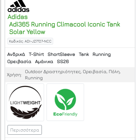
Adidas
Adi365 Running Climacool Iconic Tank
Solar Yellow
Κωδικός: ADI-JZ7727-NCC
Ανδρικά
T-Shirt
ShortSleeve
Tank
Running
Ορειβασία
Αμάνικα
SS26
Outdoor Δραστηριότητες, Ορειβασία, Πόλη,
Χρήση:
Running
Περισσότερα