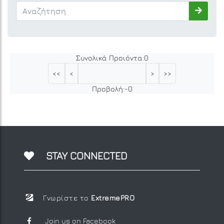
Συνολικά Προιόντα:
0
<<
<
>
>>
Προβολή:
-
0
STAY CONNECTED
Γνωρίστε το
ExtremePRO
Join us on Facebook