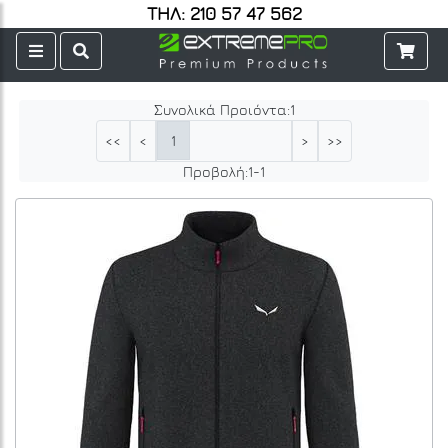
ΤΗΛ: 210 57 47 562
Συνολικά Προιόντα:
1
1
<<
<
>
>>
Προβολή:
1
-
1