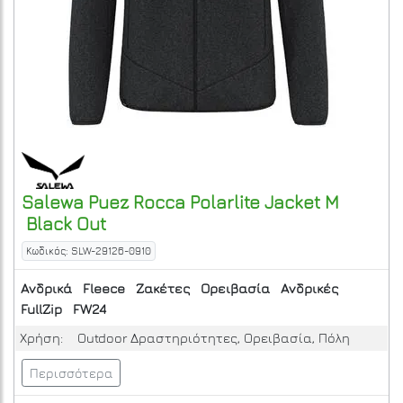
Salewa
Puez Rocca Polarlite Jacket M
Black Out
Κωδικός: SLW-29126-0910
Ανδρικά
Fleece
Ζακέτες
Ορειβασία
Ανδρικές
FullZip
FW24
Χρήση:
Outdoor Δραστηριότητες, Ορειβασία, Πόλη
Περισσότερα