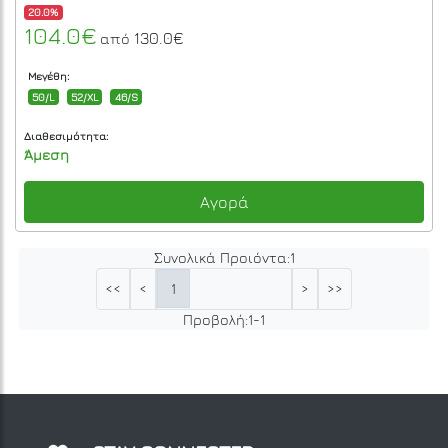
20.0%
104.0€
130.0€
από
Μεγέθη:
50/L
52/XL
46/S
Διαθεσιμότητα:
Άμεση
Αγορά
Συνολικά Προιόντα:
1
1
<<
<
>
>>
Προβολή:
1
-
1