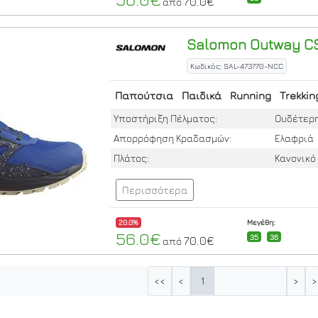
70.0€
από
Salomon
Outway CS
Κωδικός: SAL-473770-NCC
Παπούτσια
Παιδικά
Running
Trekkin
Υποστήριξη Πέλματος:
Ουδέτερ
Απορρόφηση Κραδασμών:
Ελαφριά
Πλάτος:
Κανονικό
Περισσότερα
20.0%
Μεγέθη:
56.0€
35
36
70.0€
από
1
<<
<
>
>