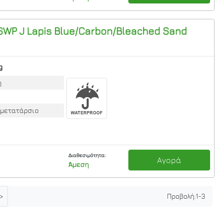
WP J Lapis Blue/Carbon/Bleached Sand
g
η
 μετατάρσιο
Διαθεσιμότητα:
Αγορά
Άμεση
>
Προβολή:
1
-
3