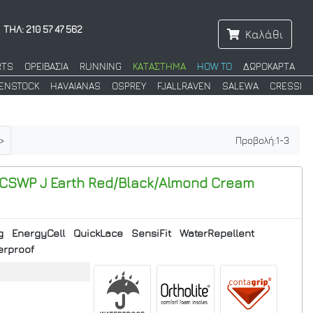
ΤΗΛ: 210 57 47 562
Καλάθι
RTS
ΟΡΕΙΒΑΣΙΑ
RUNNING
ΚΑΤΑΣΤΗΜΑ
HOW TO
ΔΩΡΟΚΑΡΤΑ
KENSTOCK
HAVAIANAS
OSPREY
FJALLRAVEN
SALEWA
CRESSI
>
Προβολή:
1
-
3
 CSWP J Earth Red/Black/Almond Cream
g
EnergyCell
QuickLace
SensiFit
WaterRepellent
rproof