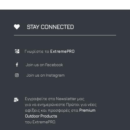
STAY CONNECTED
Γνωρίστε το
ExtremePRO
Join us on Facebook
Join us on Instagram
Εγγραφείτε στο Newsletter μας
για να ενημερώνεστε Πρώτοι για νέες
αφίξεις και προσφορές στα
Premium
Outdoor Products
του ExtremePRO.