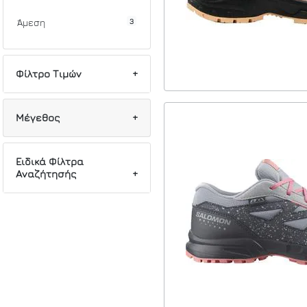
3
Άμεση
Φίλτρο Τιμών
Min
Max
Μέγεθος
2
35
Ειδικά Φίλτρα
Αναζήτησής
1
36
1
38
3
Trekking
3
Αδιάβροχα