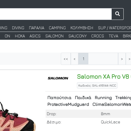
HING
DIVING
ΠΑΡΑΛΙΑ
CAMPING
ΚΟΛΥΜΒΗΣΗ
SUP / WATERSPO
ON
HOKA
ASICS
SALOMON
SAUCONY
CROCS
TEVA
BIR
1
<<
<
>
>
Salomon
XA Pro V8
Κωδικός: SAL-416144-NCC
Παπούτσια
Παιδικά
Running
Trekkin
ProtectiveMudguard
ClimaSalomonWate
Drop:
8mm
Δέσιμο:
QuickLace