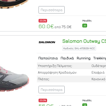
Περισσότερα
20.0%
Μεγέθη:
60.0€
35
75.0€
από
Salomon
Outway CS
Κωδικός: SAL-472829-NCC
Παπούτσια
Παιδικά
Running
Trekkin
Υποστήριξη Πέλματος:
Ουδέτερ
Απορρόφηση Κραδασμών:
Ελαφριά
Πλάτος:
Κανονικό
Περισσότερα
20.0%
Μεγέθη:
56.0€
38