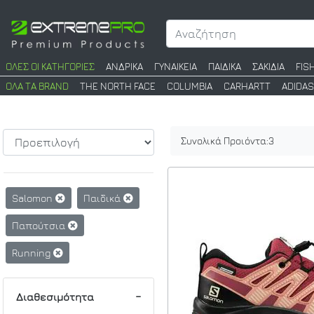
ΟΛΕΣ ΟΙ ΚΑΤΗΓΟΡΙΕΣ
ΑΝΔΡΙΚΑ
ΓΥΝΑΙΚΕΙΑ
ΠΑΙΔΙΚΑ
ΣΑΚΙΔΙΑ
FIS
ΟΛΑ ΤΑ BRAND
THE NORTH FACE
COLUMBIA
CARHARTT
ADIDAS
Συνολικά Προιόντα:
3
Salomon
Παιδικά
Παπούτσια
Running
Διαθεσιμότητα