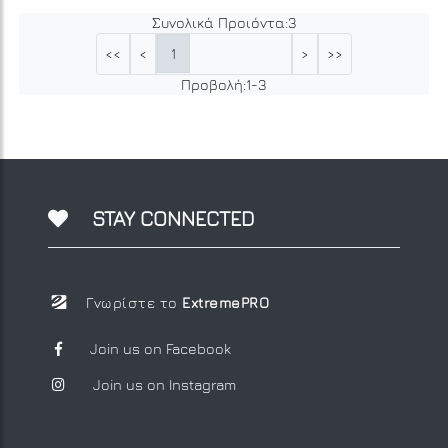
Συνολικά Προιόντα:
3
1
<<
<
>
>>
Προβολή:
1
-
3
STAY CONNECTED
Γνωρίστε το
ExtremePRO
Join us on Facebook
Join us on Instagram