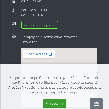
210 57 73 143
Δευ-Παρ: 09:00-21:00
Σαβ: 09:00-17:00
Στοιχεία Εταιρείας
Λεωφόρος Κωνσταντινουπόλεως 53,
Περιστέρι.
Χρησιμοποιούμε Cookies για την Καλύτερη Εμπειρία
και Πλοήγηση στο Site μας. Κάντε
κλικ
στο κουμπί
Αποδοχή
και βοηθήστε μας να σας προσφέρουμε μια
Καλύτερη Εμπειρία Περιήγησης.
Αποδοχή