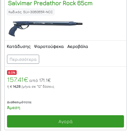
Salvimar
Predathor Rock 65cm
Κωδικός: SLV-306065R-NCC
Κατάδυσης
Ψαροτούφεκα
Αεροβόλα
Περισσότερα
8.0%
157.41€
171.1€
από
ή €
14,28
/μήνα σε
"12"
δόσεις
Διαθεσιμότητα:
Άμεση
Αγορά