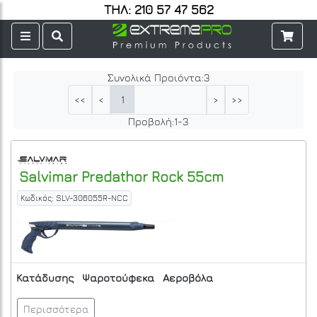
ΤΗΛ: 210 57 47 562
Συνολικά Προιόντα:
3
1
<<
<
>
>>
Προβολή:
1
-
3
Salvimar
Predathor Rock 55cm
Κωδικός: SLV-306055R-NCC
Κατάδυσης
Ψαροτούφεκα
Αεροβόλα
Περισσότερα