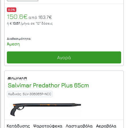
8.0%
150.6€
163.7€
από
ή €
13,67
/μήνα σε
"12"
δόσεις
Διαθεσιμότητα:
Άμεση
Αγορά
Salvimar
Predathor Plus 65cm
Κωδικός: SLV-306065P-NCC
Κατάδυσης
Ψαροτούφεκα
Λαστιχοβόλα
Αεροβόλα