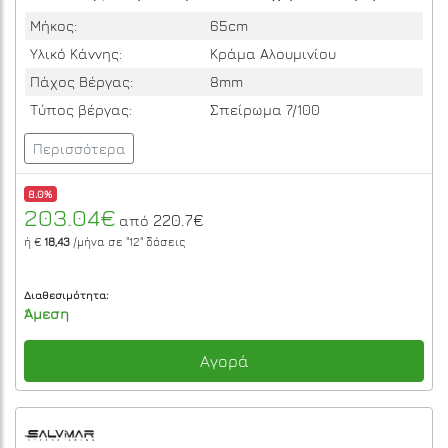
Μήκος:
65cm
Υλικό Κάννης:
Κράμα Αλουμινίου
Πάχος Βέργας:
8mm
Τύπος βέργας:
Σπείρωμα 7/100
Περισσότερα
8.0%
203.04€
220.7€
από
ή €
18,43
/μήνα σε
"12"
δόσεις
Διαθεσιμότητα:
Άμεση
Αγορά