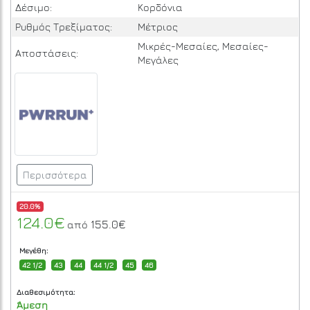
Δέσιμο:
Κορδόνια
Ρυθμός Τρεξίματος:
Μέτριος
Μικρές-Μεσαίες, Μεσαίες-
Αποστάσεις:
Μεγάλες
Περισσότερα
20.0%
124.0€
155.0€
από
Μεγέθη:
42 1/2
43
44
44 1/2
45
46
Διαθεσιμότητα:
Άμεση