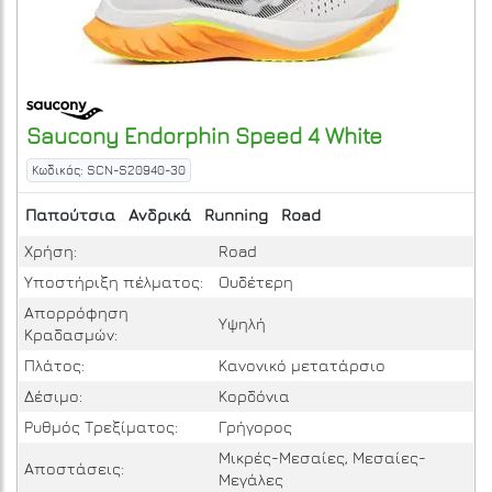
Saucony
Endorphin Speed 4
White
Κωδικός: SCN-S20940-30
Παπούτσια
Ανδρικά
Running
Road
Χρήση:
Road
Υποστήριξη πέλματος:
Ουδέτερη
Απορρόφηση
Υψηλή
Κραδασμών:
Πλάτος:
Κανονικό μετατάρσιο
Δέσιμο:
Κορδόνια
Ρυθμός Τρεξίματος:
Γρήγορος
Μικρές-Μεσαίες, Μεσαίες-
Αποστάσεις:
Μεγάλες