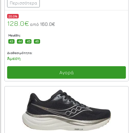
Περισσότερα
20.0%
128.0€
160.0€
από
Μεγέθη:
43
44
45
46
Διαθεσιμότητα:
Άμεση
Αγορά