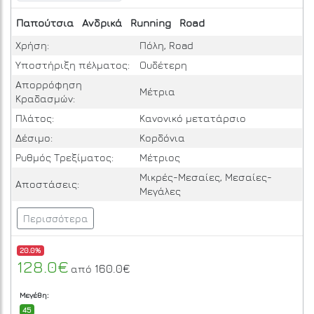
Παπούτσια
Ανδρικά
Running
Road
Χρήση:
Πόλη, Road
Υποστήριξη πέλματος:
Ουδέτερη
Απορρόφηση
Μέτρια
Κραδασμών:
Πλάτος:
Κανονικό μετατάρσιο
Δέσιμο:
Κορδόνια
Ρυθμός Τρεξίματος:
Μέτριος
Μικρές-Μεσαίες, Μεσαίες-
Αποστάσεις:
Μεγάλες
Περισσότερα
20.0%
128.0€
160.0€
από
Μεγέθη:
45