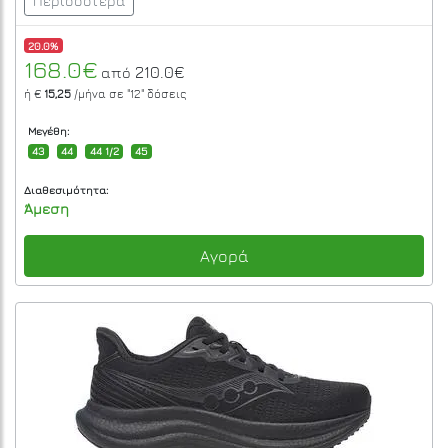
Περισσότερα
20.0%
168.0€
210.0€
από
ή €
15,25
/μήνα σε
"12"
δόσεις
Μεγέθη:
43
44
44 1/2
45
Διαθεσιμότητα:
Άμεση
Αγορά