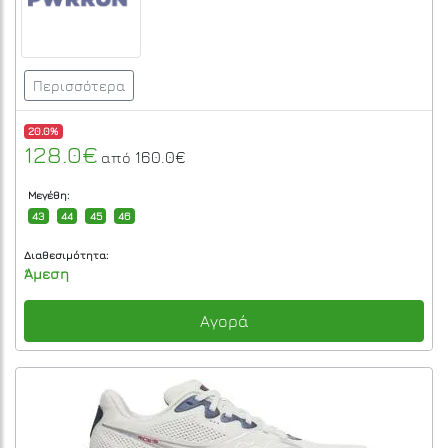
Περισσότερα
20.0%
128.0€
160.0€
από
Μεγέθη:
43
44
45
46
Διαθεσιμότητα:
Άμεση
Αγορά