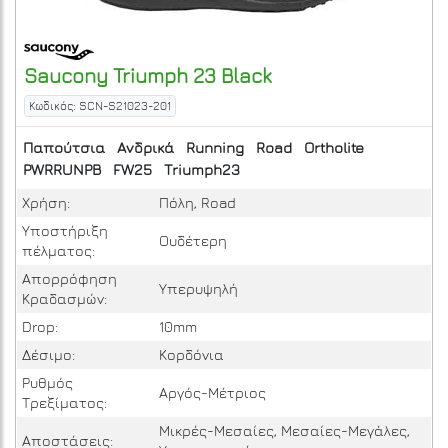
Saucony
Triumph 23
Black
Κωδικός: SCN-S21023-201
Παπούτσια
Ανδρικά
Running
Road
Ortholite
PWRRUNPB
FW25
Triumph23
Χρήση:
Πόλη, Road
Υποστήριξη
Ουδέτερη
πέλματος:
Απορρόφηση
Υπερυψηλή
Κραδασμών:
Drop:
10mm
Δέσιμο:
Κορδόνια
Ρυθμός
Αργός-Μέτριος
Τρεξίματος:
Μικρές-Μεσαίες, Μεσαίες-Μεγάλες,
Αποστάσεις: