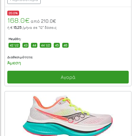
20.0%
168.0€
210.0€
από
ή €
15,25
/μήνα σε
"12"
δόσεις
Μεγέθη:
42 1/2
43
44
44 1/2
45
46
Διαθεσιμότητα:
Άμεση
Αγορά