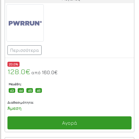
Περισσότερα
20.0%
128.0€
160.0€
από
Μεγέθη:
43
44
45
46
Διαθεσιμότητα:
Άμεση
Αγορά