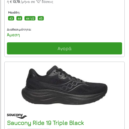
ή €
13,79
/μήνα σε
"12"
δόσεις
Μεγέθη:
43
44
44 1/2
45
Διαθεσιμότητα:
Άμεση
Αγορά
Saucony
Ride 19
Triple Black