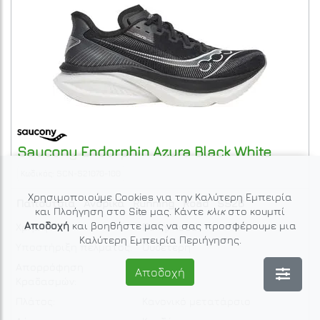
Saucony
Endorphin Azura
Black White
Κωδικός: SCN-S21070-100
Χρησιμοποιούμε Cookies για την Καλύτερη Εμπειρία
Παπούτσια
Ανδρικά
Running
Road
SS26
και Πλοήγηση στο Site μας. Κάντε
κλικ
στο κουμπί
Αποδοχή
και βοηθήστε μας να σας προσφέρουμε μια
Χρήση:
Πόλη, Road
Καλύτερη Εμπειρία Περιήγησης.
Υποστήριξη πέλματος:
Ουδέτερη
Απορρόφηση
Αποδοχή
Μέτρια
Κραδασμών:
Πλάτος:
Κανονικό μετατάρσιο