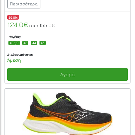
Περισσότερα
20.0%
124.0€
155.0€
από
Μεγέθη:
42 1/2
43
44
45
Διαθεσιμότητα:
Άμεση
Αγορά