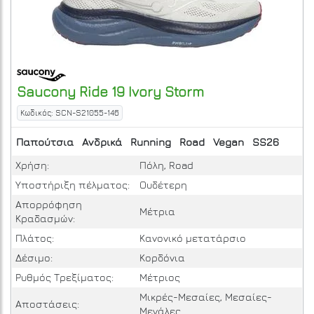
Saucony
Ride 19
Ivory Storm
Κωδικός: SCN-S21055-146
Παπούτσια
Ανδρικά
Running
Road
Vegan
SS26
Χρήση:
Πόλη, Road
Υποστήριξη πέλματος:
Ουδέτερη
Απορρόφηση
Μέτρια
Κραδασμών:
Πλάτος:
Κανονικό μετατάρσιο
Δέσιμο:
Κορδόνια
Ρυθμός Τρεξίματος:
Μέτριος
Μικρές-Μεσαίες, Μεσαίες-
Αποστάσεις:
Μεγάλες