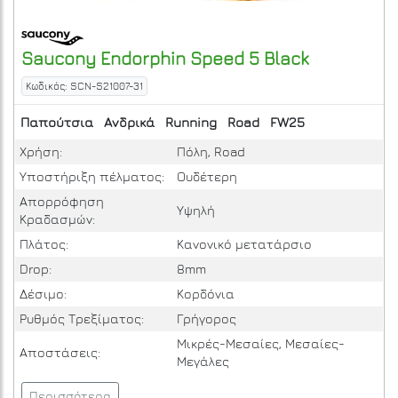
Saucony
Endorphin Speed 5
Black
Κωδικός: SCN-S21007-31
Παπούτσια
Ανδρικά
Running
Road
FW25
Χρήση:
Πόλη, Road
Υποστήριξη πέλματος:
Ουδέτερη
Απορρόφηση
Υψηλή
Κραδασμών:
Πλάτος:
Κανονικό μετατάρσιο
Drop:
8mm
Δέσιμο:
Κορδόνια
Ρυθμός Τρεξίματος:
Γρήγορος
Μικρές-Μεσαίες, Μεσαίες-
Αποστάσεις:
Μεγάλες
Περισσότερα