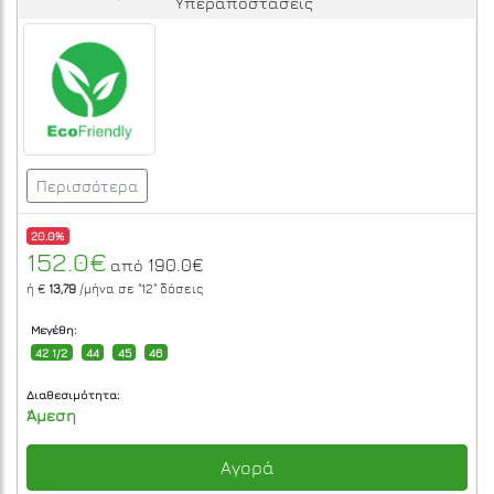
Υπεραποστάσεις
Περισσότερα
20.0%
152.0€
190.0€
από
ή €
13,79
/μήνα σε
"12"
δόσεις
Μεγέθη:
42 1/2
44
45
46
Διαθεσιμότητα:
Άμεση
Αγορά