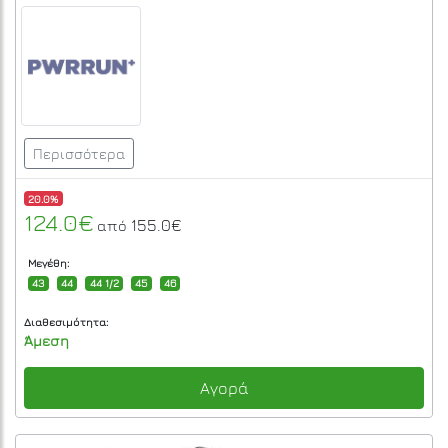
Περισσότερα
20.0%
124.0€
155.0€
από
Μεγέθη:
43
44
44 1/2
45
46
Διαθεσιμότητα:
Άμεση
Αγορά