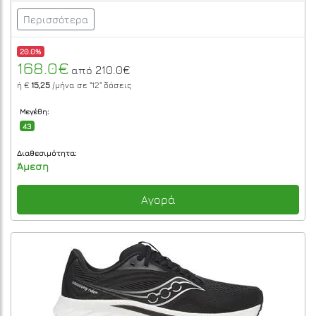
Περισσότερα
20.0%
168.0€
210.0€
από
ή €
15,25
/μήνα σε
"12"
δόσεις
Μεγέθη:
43
Διαθεσιμότητα:
Άμεση
Αγορά