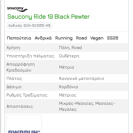
Saucony
Ride 19
Black Pewter
Κωδικός: SCN-S21055-145
Παπούτσια
Ανδρικά
Running
Road
Vegan
SS26
Χρήση:
Πόλη, Road
Υποστήριξη πέλματος:
Ουδέτερη
Απορρόφηση
Μέτρια
Κραδασμών:
Πλάτος:
Κανονικό μετατάρσιο
Δέσιμο:
Κορδόνια
Ρυθμός Τρεξίματος:
Μέτριος
Μικρές-Μεσαίες, Μεσαίες-
Αποστάσεις:
Μεγάλες