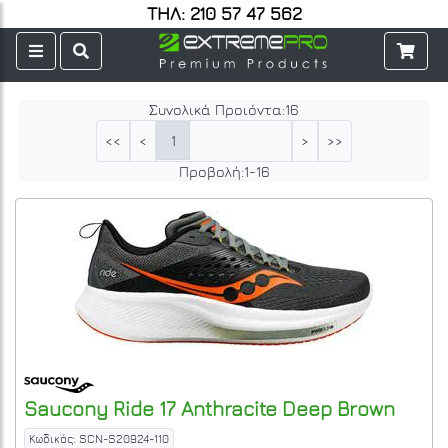
ΤΗΛ: 210 57 47 562
Συνολικά Προιόντα:
16
1
<<
<
>
>>
Προβολή:
1
-
16
Saucony
Ride 17
Anthracite Deep Brown
Κωδικός: SCN-S20924-110