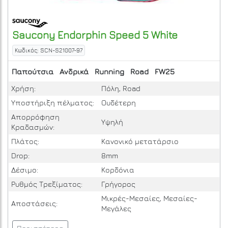
Saucony
Endorphin Speed 5
White
Κωδικός: SCN-S21007-97
Παπούτσια
Ανδρικά
Running
Road
FW25
Χρήση:
Πόλη, Road
Υποστήριξη πέλματος:
Ουδέτερη
Απορρόφηση
Υψηλή
Κραδασμών:
Πλάτος:
Κανονικό μετατάρσιο
Drop:
8mm
Δέσιμο:
Κορδόνια
Ρυθμός Τρεξίματος:
Γρήγορος
Μικρές-Μεσαίες, Μεσαίες-
Αποστάσεις:
Μεγάλες