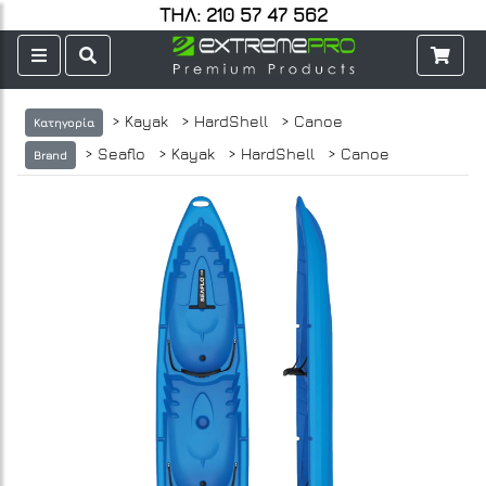
ΤΗΛ: 210 57 47 562
> Kayak
> HardShell
> Canoe
Κατηγορία
> Seaflo
> Kayak
> HardShell
> Canoe
Brand