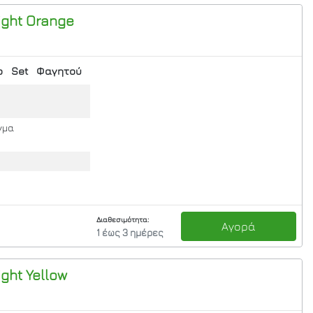
ight
Orange
ο
Set
Φαγητού
γμα
Διαθεσιμότητα:
Αγορά
1 έως 3 ημέρες
ight
Yellow