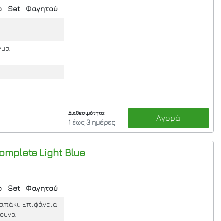
ο
Set
Φαγητού
γμα
Διαθεσιμότητα:
Αγορά
1 έως 3 ημέρες
omplete
Light Blue
ο
Set
Φαγητού
 Καπάκι, Επιφάνεια
ουνο,