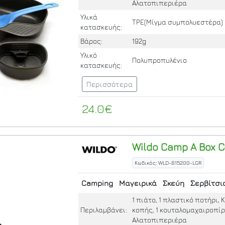
Αλατοπιπεριέρα
Υλικά
TPE(Μίγμα συμπολυεστέρα)
κατασκευής:
Βάρος:
192g
Υλικό
Πολυπροπυλένιο
κατασκευής:
Περισσότερα
24.0€
Wildo
Camp A Box C
Κωδικός: WLD-815200-LGR
Camping
Μαγειρικά
Σκεύη
Σερβίτσι
1 πιάτο, 1 πλαστικό ποτήρι,
Περιλαμβάνει:
κοπής, 1 κουταλομαχαιροπίρ
Αλατοπιπεριέρα