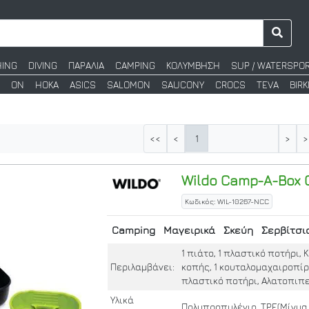
HING
DIVING
ΠΑΡΑΛΙΑ
CAMPING
ΚΟΛΥΜΒΗΣΗ
SUP / WATERSPO
ON
HOKA
ASICS
SALOMON
SAUCONY
CROCS
TEVA
BIR
1
<<
<
>
>
Wildo
Camp-A-Box C
Κωδικός: WIL-10267-NCC
Camping
Μαγειρικά
Σκεύη
Σερβίτσι
1 πιάτο, 1 πλαστικό ποτήρι,
Περιλαμβάνει:
κοπής, 1 κουταλομαχαιροπίρ
πλαστικό ποτήρι, Αλατοπιπ
Υλικά
Πολυπροπυλένιο, TPE(Μίγμ