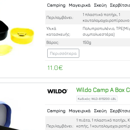
Camping
Μαγειρικά
Σκεύη
Σερβίτσι
1 πλαστικό ποτήρι, 1
Περιλαμβάνει:
κουταλομαχαιροπίρουνο
Υλικά
Πολυπροπυλένιο, TPE(Μί
κατασκευής:
συμπολυεστέρα)
Βάρος:
150g
Περισσότερα
11.0€
Wildo
Camp A Box C
Κωδικός: WLD-815200-LBL
Camping
Μαγειρικά
Σκεύη
Σερβίτσι
1 πιάτο, 1 πλαστικό ποτήρι,
Περιλαμβάνει:
κοπής, 1 κουταλομαχαιροπίρ