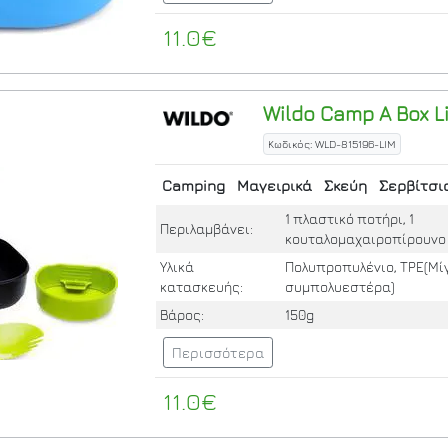
11.0€
Wildo
Camp A Box L
Κωδικός: WLD-815196-LIM
Camping
Μαγειρικά
Σκεύη
Σερβίτσι
1 πλαστικό ποτήρι, 1
Περιλαμβάνει:
κουταλομαχαιροπίρουνο
Υλικά
Πολυπροπυλένιο, TPE(Μί
κατασκευής:
συμπολυεστέρα)
Βάρος:
150g
Περισσότερα
11.0€