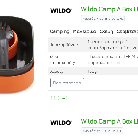
Wildo
Camp A Box L
Κωδικός: WLD-815196-ORG
Camping
Μαγειρικά
Σκεύη
Σερβίτσι
1 πλαστικό ποτήρι, 1
Περιλαμβάνει:
κουταλομαχαιροπίρουνο
Υλικά
Πολυπροπυλένιο, TPE(Μί
κατασκευής:
συμπολυεστέρα)
Βάρος:
150g
Περισσότερα
11.0€
Wildo
Camp A Box L
Κωδικός: WLD-815196-YEL