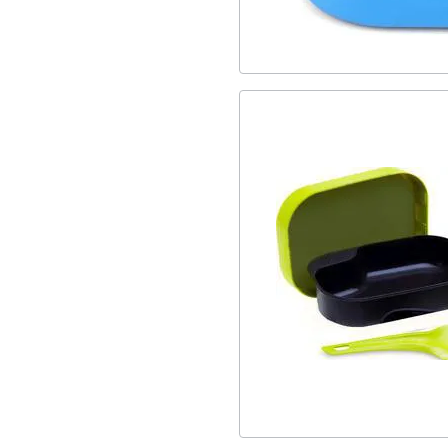
Σερβίτσιο
7
Camping
7
Μαγειρικά
7
Σκεύη