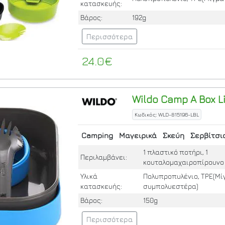
κατασκευής:
Βάρος:
192g
Περισσότερα
24.0€
Wildo
Camp A Box L
Κωδικός: WLD-815196-LBL
Camping
Μαγειρικά
Σκεύη
Σερβίτσι
1 πλαστικό ποτήρι, 1
Περιλαμβάνει:
κουταλομαχαιροπίρουνο
Υλικά
Πολυπροπυλένιο, TPE(Μί
κατασκευής:
συμπολυεστέρα)
Βάρος:
150g
Περισσότερα