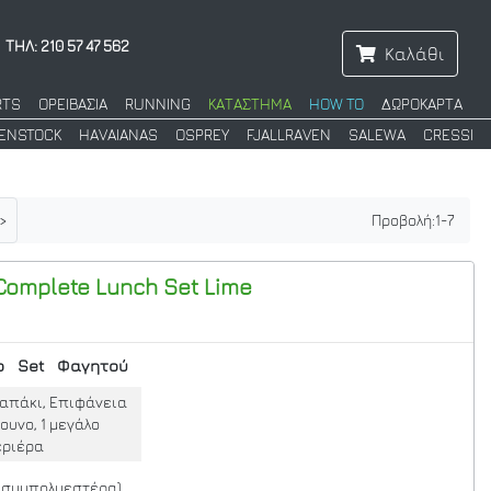
ΤΗΛ: 210 57 47 562
Καλάθι
RTS
ΟΡΕΙΒΑΣΙΑ
RUNNING
ΚΑΤΑΣΤΗΜΑ
HOW TO
ΔΩΡΟΚΑΡΤΑ
KENSTOCK
HAVAIANAS
OSPREY
FJALLRAVEN
SALEWA
CRESSI
>
Προβολή:
1
-
7
omplete Lunch Set Lime
ο
Set
Φαγητού
 Καπάκι, Επιφάνεια
ουνο, 1 μεγάλο
εριέρα
α συμπολυεστέρα)