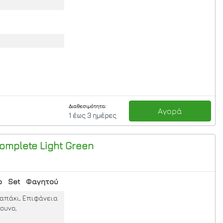
Διαθεσιμότητα:
Αγορά
1 έως 3 ημέρες
omplete
Light Green
ο
Set
Φαγητού
 Καπάκι, Επιφάνεια
ουνο,