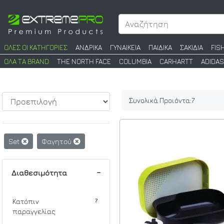
ΟΛΕΣ ΟΙ ΚΑΤΗΓΟΡΙΕΣ
ΑΝΔΡΙΚΑ
ΓΥΝΑΙΚΕΙΑ
ΠΑΙΔΙΚΑ
ΣΑΚΙΔΙΑ
FIS
ΟΛΑ ΤΑ BRAND
THE NORTH FACE
COLUMBIA
CARHARTT
ADIDAS
Συνολικά Προιόντα:
7
Set
Φαγητού
Διαθεσιμότητα
7
Κατόπιν
παραγγελίας