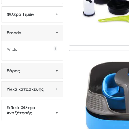
Φίλτρο Τιμών
Min
Max
Brands
7
Wildo
Βάρος
4
150g
Υλικά κατασκευής
3
192g
5
Πολυπροπυλένιο
Ειδικά Φίλτρα
Αναζήτησής
7
TPE(Μίγμα
συμπολυεστέρα)
7