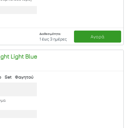
Διαθεσιμότητα:
Αγορά
1 έως 3 ημέρες
ight
Light Blue
ο
Set
Φαγητού
γμα