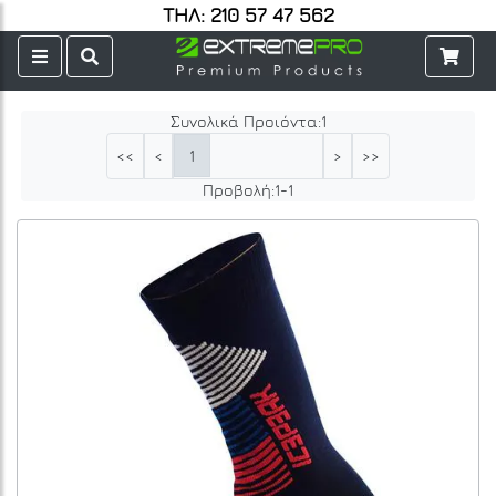
ΤΗΛ: 210 57 47 562
Συνολικά Προιόντα:
1
1
<<
<
>
>>
Προβολή:
1
-
1