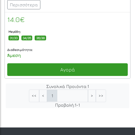
Περισσότερα
14.0€
Μεγέθη:
31/33
34/35
36/38
Διαθεσιμότητα:
Άμεση
Αγορά
Συνολικά Προιόντα:
1
1
<<
<
>
>>
Προβολή:
1
-
1