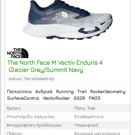
The North Face
M Vectiv Enduris 4
Glacier Gray/Summit Navy
Κωδικός: TNF-NF0A8AEP-EZI
Παπούτσια
Ανδρικά
Running
Trail
RockerGeometry
SurfaceControl
VectivRocker
SS26
FW25
Χρήση:
Πόλη, Trail
Υποστήριξη πέλματος:
Σταθερότητα
Απορρόφηση Κραδασμών:
Υπερυψηλή
Πλάτος:
Κανονικό μετατάρσιο