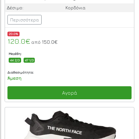
Δέσιμο:
Κορδόνια
Περισσότερα
20.0%
120.0€
150.0€
από
Μεγέθη:
44 2/3
47 1/3
Διαθεσιμότητα:
Άμεση
Αγορά