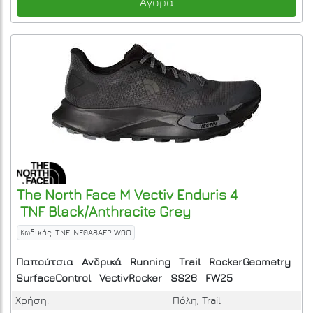
Αγορά
The North Face
M Vectiv Enduris 4
TNF Black/Anthracite Grey
Κωδικός: TNF-NF0A8AEP-W9O
Παπούτσια
Ανδρικά
Running
Trail
RockerGeometry
SurfaceControl
VectivRocker
SS26
FW25
Χρήση:
Πόλη, Trail