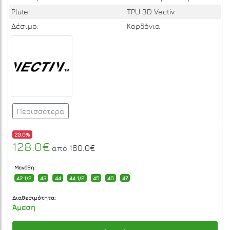
Plate:
TPU 3D Vectiv
Δέσιμο:
Κορδόνια
Περισσότερα
20.0%
128.0€
160.0€
από
Μεγέθη:
42 1/2
43
44
44 1/2
45
46
47
Διαθεσιμότητα:
Άμεση