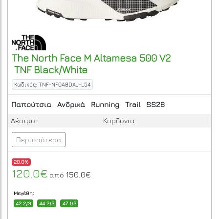
The North Face
M Altamesa 500 V2
TNF Black/White
Κωδικός: TNF-NF0A8DAJ-L54
Παπούτσια
Ανδρικά
Running
Trail
SS26
Δέσιμο:
Κορδόνια
Περισσότερα
20.0%
120.0€
150.0€
από
Μεγέθη:
42 2/3
44 2/3
47 1/3