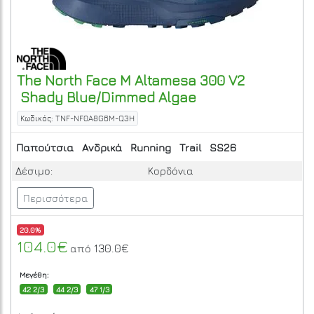
The North Face
M Altamesa 300 V2
Shady Blue/Dimmed Algae
Κωδικός: TNF-NF0A8G6M-Q3H
Παπούτσια
Ανδρικά
Running
Trail
SS26
Δέσιμο:
Κορδόνια
Περισσότερα
20.0%
104.0€
130.0€
από
Μεγέθη:
42 2/3
44 2/3
47 1/3