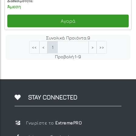
Διαθεσιμότητα:
Άμεση
Αγορά
Συνολικά Προιόντα:
9
1
<<
<
>
>>
Προβολή:
1
-
9
STAY CONNECTED
Γνωρίστε το
ExtremePRO