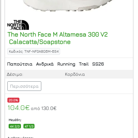
The North Face
M Altamesa 300 V2
Calacatta/Soapstone
Κωδικός: TNF-NF0A8G6M-6S4
Παπούτσια
Ανδρικά
Running
Trail
SS26
Δέσιμο:
Κορδόνια
Περισσότερα
20.0%
104.0€
130.0€
από
Μεγέθη:
44 2/3
47 1/3