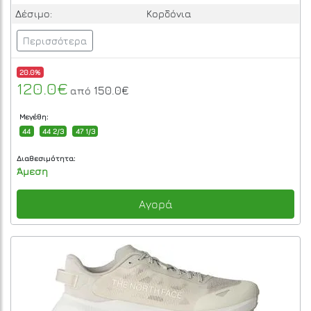
Δέσιμο:
Κορδόνια
Περισσότερα
20.0%
120.0€
150.0€
από
Μεγέθη:
44
44 2/3
47 1/3
Διαθεσιμότητα:
Άμεση
Αγορά