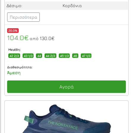
Δέσιμο:
Κορδόνια
Περισσότερα
20.0%
104.0€
130.0€
από
Μεγέθη:
42 2/3
43 1/3
44
44 2/3
45 1/3
46
47 1/3
Διαθεσιμότητα:
Άμεση
Αγορά