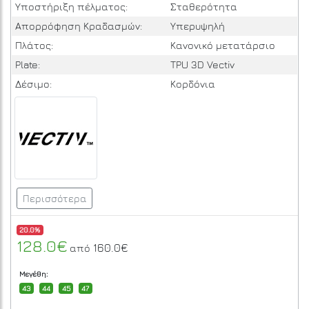
Υποστήριξη πέλματος:
Σταθερότητα
Απορρόφηση Κραδασμών:
Υπερυψηλή
Πλάτος:
Κανονικό μετατάρσιο
Plate:
TPU 3D Vectiv
Δέσιμο:
Κορδόνια
Περισσότερα
20.0%
128.0€
160.0€
από
Μεγέθη:
43
44
45
47