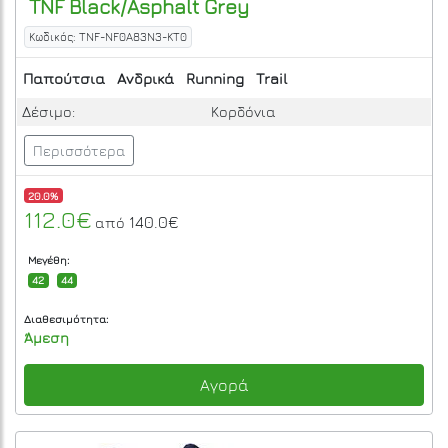
TNF Black/Asphalt Grey
Κωδικός: TNF-NF0A83N3-KT0
Παπούτσια
Ανδρικά
Running
Trail
Δέσιμο:
Κορδόνια
Περισσότερα
20.0%
112.0€
140.0€
από
Μεγέθη:
42
44
Διαθεσιμότητα:
Άμεση
Αγορά