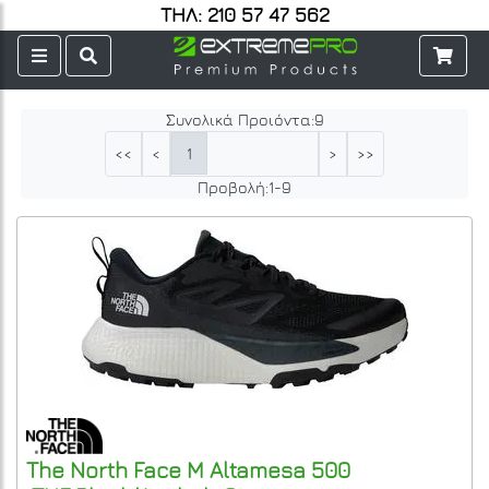
ΤΗΛ: 210 57 47 562
Συνολικά Προιόντα:
9
1
<<
<
>
>>
Προβολή:
1
-
9
The North Face
M Altamesa 500