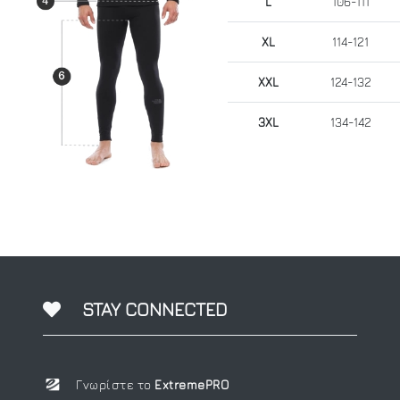
L
106-111
XL
114-121
XXL
124-132
3XL
134-142
STAY CONNECTED
Γνωρίστε το
ExtremePRO