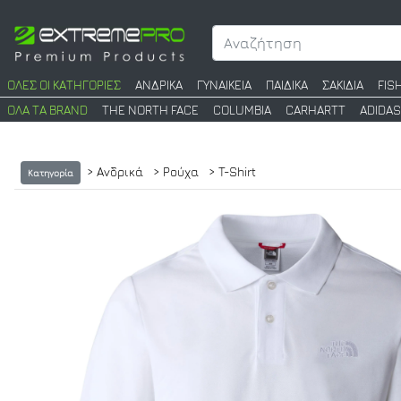
ΟΛΕΣ ΟΙ ΚΑΤΗΓΟΡΙΕΣ
ΑΝΔΡΙΚΑ
ΓΥΝΑΙΚΕΙΑ
ΠΑΙΔΙΚΑ
ΣΑΚΙΔΙΑ
FIS
ΟΛΑ ΤΑ BRAND
THE NORTH FACE
COLUMBIA
CARHARTT
ADIDAS
> Ανδρικά
> Ρούχα
> T-Shirt
Κατηγορία