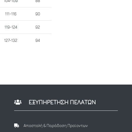
104-109
88
111-116
90
119-124
92
127-132
94
ΕΞΥΠΗΡΕΤΗΣΗ ΠΕΛΑΤΩΝ
Αποστολή & Παράδοση Προϊοντων