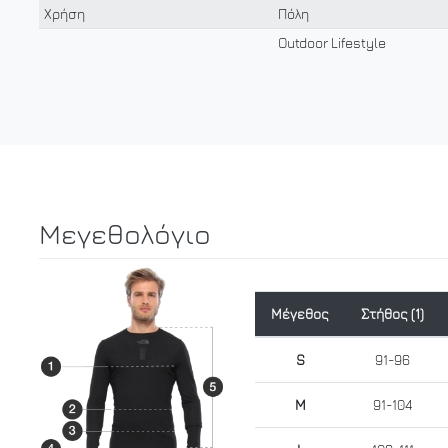
Χρήση
Πόλη
Outdoor Lifestyle
Μεγεθολόγιο
Μέγεθος
Στήθος (1)
S
91-96
M
91-104