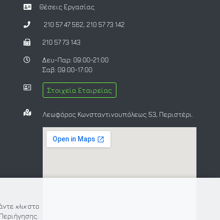
Θέσεις Εργασίας
210 57 47 562
,
210 57 73 142
210 57 73 143
Δευ-Παρ: 09:00-21:00
Σαβ: 09:00-17:00
Στοιχεία Εταιρείας
Λεωφόρος Κωνσταντινουπόλεως 53, Περιστέρι.
Κάντε
κλικ
στο
Περιήγησης.