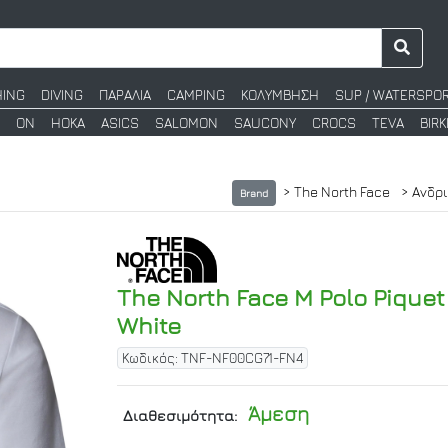
HING
DIVING
ΠΑΡΑΛΙΑ
CAMPING
ΚΟΛΥΜΒΗΣΗ
SUP / WATERSPO
ON
HOKA
ASICS
SALOMON
SAUCONY
CROCS
TEVA
BIR
> The North Face
> Ανδρ
Brand
The North Face M Polo Piquet
White
Κωδικός: TNF-NF00CG71-FN4
Άμεση
Διαθεσιμότητα: