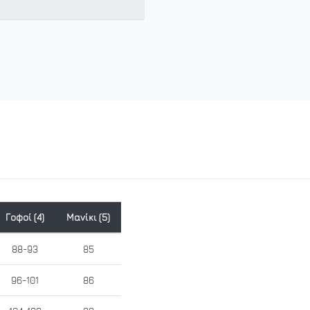
Γοφοί (4)
Μανίκι (5)
88-93
85
96-101
86