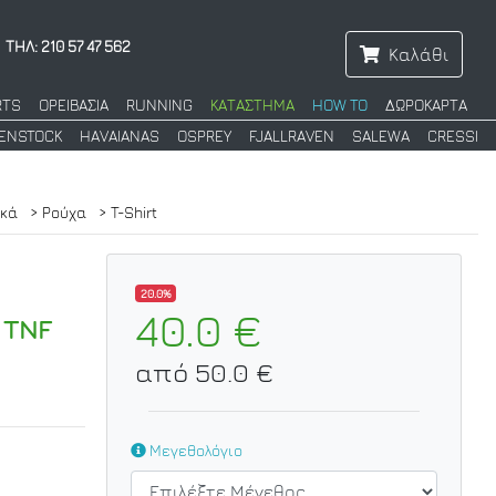
ΤΗΛ: 210 57 47 562
Καλάθι
RTS
ΟΡΕΙΒΑΣΙΑ
RUNNING
ΚΑΤΑΣΤΗΜΑ
HOW TO
ΔΩΡΟΚΑΡΤΑ
KENSTOCK
HAVAIANAS
OSPREY
FJALLRAVEN
SALEWA
CRESSI
ικά
> Ρούχα
> T-Shirt
20.0%
40.0 €
 TNF
από 50.0 €
Μεγεθολόγιο