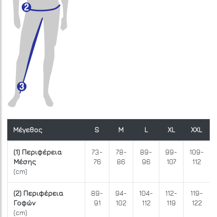
Μέγεθος
S
M
L
XL
XXL
(1) Περιφέρεια
73-
78-
89-
99-
109-
Μέσης
76
86
96
107
112
(cm)
(2) Περιφέρεια
89-
94-
104-
112-
119-
Γοφών
91
102
112
119
122
(cm)