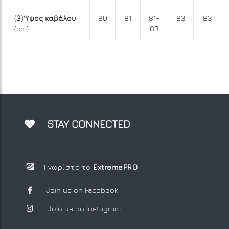
(3) Ύψος καβάλου
80
81
81-
83
83
(cm)
83
STAY CONNECTED
Γνωρίστε το
ExtremePRO
Join us on Facebook
Join us on Instagram