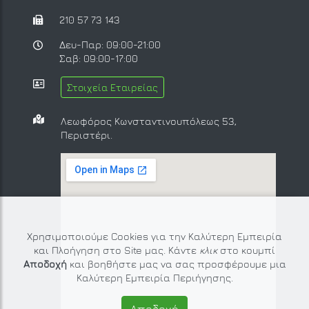
210 57 73 143
Δευ-Παρ: 09:00-21:00
Σαβ: 09:00-17:00
Στοιχεία Εταιρείας
Λεωφόρος Κωνσταντινουπόλεως 53,
Περιστέρι.
Χρησιμοποιούμε Cookies για την Καλύτερη Εμπειρία
και Πλοήγηση στο Site μας. Κάντε
κλικ
στο κουμπί
Αποδοχή
και βοηθήστε μας να σας προσφέρουμε μια
Καλύτερη Εμπειρία Περιήγησης.