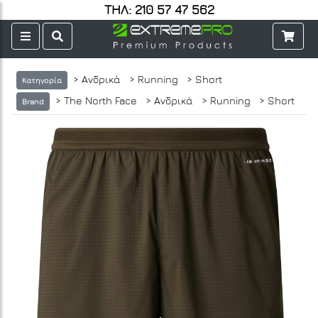
ΤΗΛ: 210 57 47 562
> Ανδρικά
> Running
> Short
Κατηγορία
> The North Face
> Ανδρικά
> Running
> Short
Brand