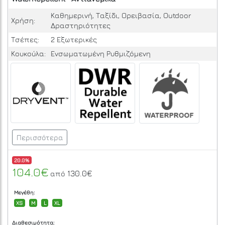
Καθημερινή, Ταξίδι, Ορειβασία, Outdoor
Χρήση:
Δραστηριότητες
Τσέπες:
2 Εξωτερικές
Κουκούλα:
Ενσωματωμένη Ρυθμιζόμενη
Περισσότερα
20.0%
104.0€
130.0€
από
Μεγέθη:
XS
M
L
XL
Διαθεσιμότητα: