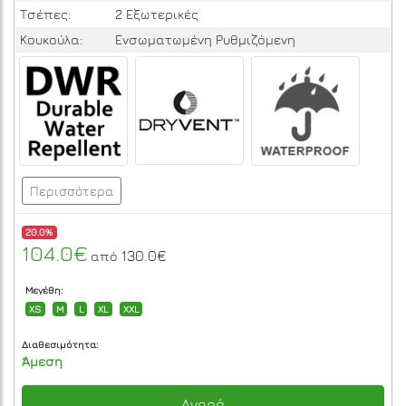
Τσέπες:
2 Εξωτερικές
Κουκούλα:
Ενσωματωμένη Ρυθμιζόμενη
Περισσότερα
20.0%
104.0€
130.0€
από
Μεγέθη:
XS
M
L
XL
XXL
Διαθεσιμότητα:
Άμεση
Αγορά