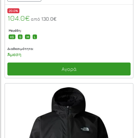
20.0%
104.0€
130.0€
από
Μεγέθη:
XS
S
M
L
Διαθεσιμότητα:
Άμεση
Αγορά