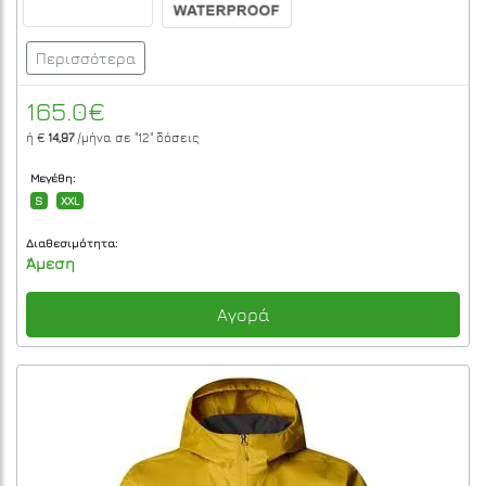
Περισσότερα
165.0€
ή €
14,97
/μήνα σε
"12"
δόσεις
Μεγέθη:
S
XXL
Διαθεσιμότητα:
Άμεση
Αγορά