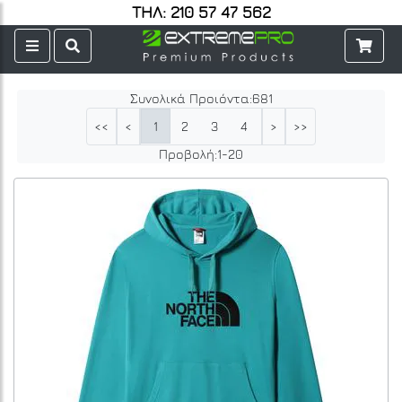
ΤΗΛ: 210 57 47 562
Συνολικά Προιόντα:
681
1
2
3
4
5
6
7
8
9
<<
<
>
>>
Προβολή:
1
-
20