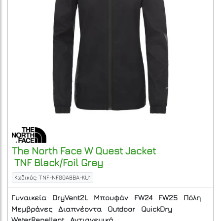
The North Face
W Quest Jacket
TNF Black/Foil Grey
Κωδικός: TNF-NF00A8BA-KU1
Γυναικεία
DryVent2L
Μπουφάν
FW24
FW25
Πόλη
Μεμβράνες
Διαπνέοντα
Outdoor
QuickDry
WaterRepellent
Αντιανεμικά