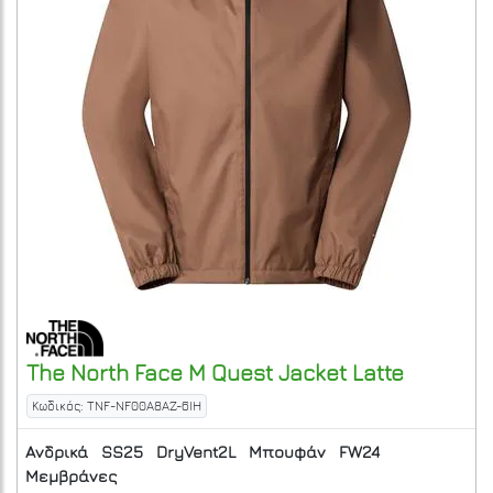
The North Face
M Quest Jacket
Latte
Κωδικός: TNF-NF00A8AZ-6IH
Ανδρικά
SS25
DryVent2L
Μπουφάν
FW24
Μεμβράνες