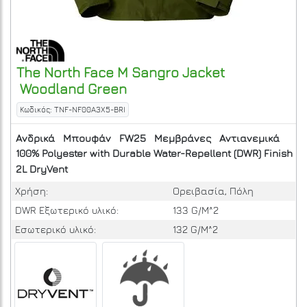
The North Face
M Sangro Jacket
Woodland Green
Κωδικός: TNF-NF00A3X5-BRI
Ανδρικά
Μπουφάν
FW25
Μεμβράνες
Αντιανεμικά
100% Polyester with Durable Water-Repellent (DWR) Finish
2L DryVent
Χρήση:
Ορειβασία, Πόλη
DWR Εξωτερικό υλικό:
133 G/M^2
Εσωτερικό υλικό:
132 G/M^2