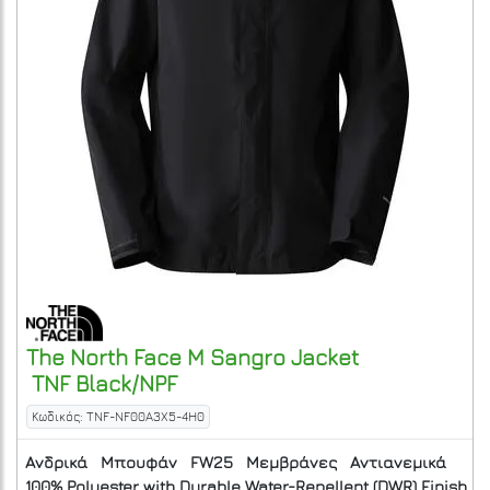
The North Face
M Sangro Jacket
TNF Black/NPF
Κωδικός: TNF-NF00A3X5-4H0
Ανδρικά
Μπουφάν
FW25
Μεμβράνες
Αντιανεμικά
100% Polyester with Durable Water-Repellent (DWR) Finish