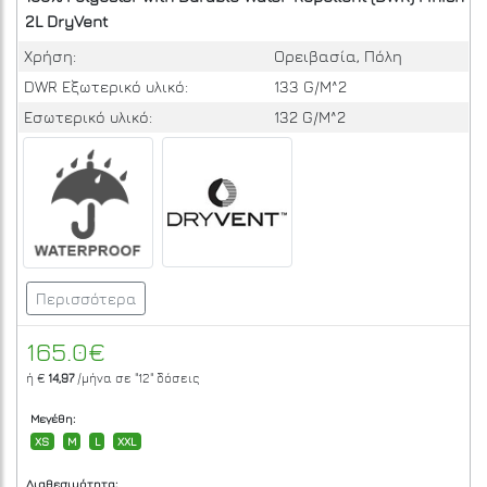
2L DryVent
Χρήση:
Ορειβασία, Πόλη
DWR Εξωτερικό υλικό:
133 G/M^2
Εσωτερικό υλικό:
132 G/M^2
Περισσότερα
165.0€
ή €
14,97
/μήνα σε
"12"
δόσεις
Μεγέθη:
XS
M
L
XXL
Διαθεσιμότητα: