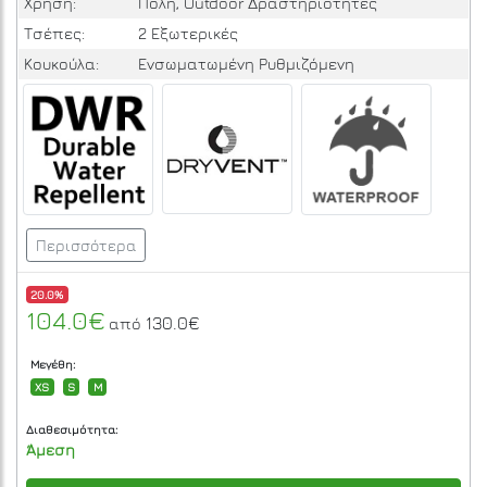
Χρήση:
Πόλη, Outdoor Δραστηριότητες
Τσέπες:
2 Εξωτερικές
Κουκούλα:
Ενσωματωμένη Ρυθμιζόμενη
Περισσότερα
20.0%
104.0€
130.0€
από
Μεγέθη:
XS
S
M
Διαθεσιμότητα:
Άμεση