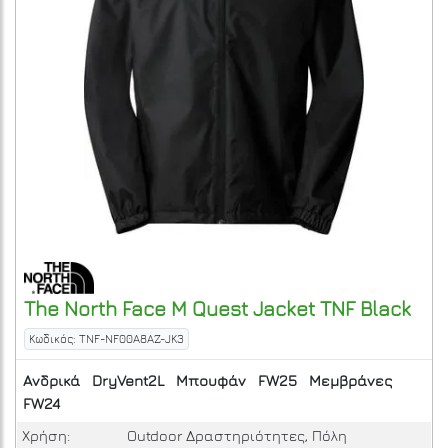
The North Face
M Quest Jacket
TNF Black
Κωδικός: TNF-NF00A8AZ-JK3
Ανδρικά
DryVent2L
Μπουφάν
FW25
Μεμβράνες
FW24
Χρήση:
Outdoor Δραστηριότητες, Πόλη