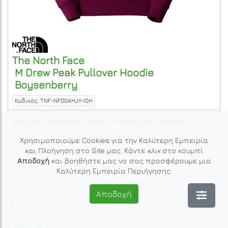
The North Face
M Drew Peak Pullover Hoodie
Boysenberry
Κωδικός: TNF-NF00AHJY-I0H
Ανδρικά
Ανδρικές
Cotton
Μπλούζες
Hoodie
Χρήση:
Πόλη, Ελαφριά Άσκηση
Χρησιμοποιούμε Cookies για την Καλύτερη Εμπειρία
και Πλοήγηση στο Site μας. Κάντε
κλικ
στο κουμπί
Υλικό:
100% Cotton
Αποδοχή
και βοηθήστε μας να σας προσφέρουμε μια
Τσέπες:
1 εξωτερική
Καλύτερη Εμπειρία Περιήγησης.
Κουκούλα:
Ενσωματωμένη Ρυθμιζόμενη
Αποδοχή
Περισσότερα
90.0€