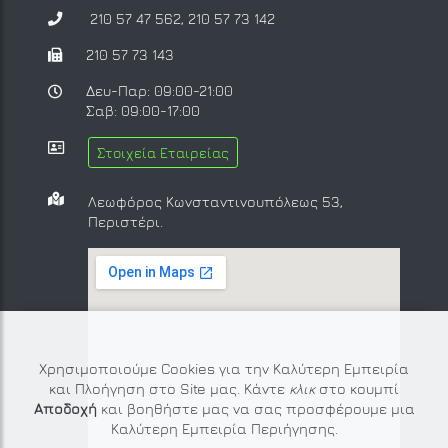
210 57 47 562
,
210 57 73 142
210 57 73 143
Δευ-Παρ: 09:00-21:00
Σαβ: 09:00-17:00
Στοιχεία Εταιρείας
Λεωφόρος Κωνσταντινουπόλεως 53,
Περιστέρι.
Χρησιμοποιούμε Cookies για την Καλύτερη Εμπειρία
και Πλοήγηση στο Site μας. Κάντε
κλικ
στο κουμπί
Αποδοχή
και βοηθήστε μας να σας προσφέρουμε μια
Καλύτερη Εμπειρία Περιήγησης.