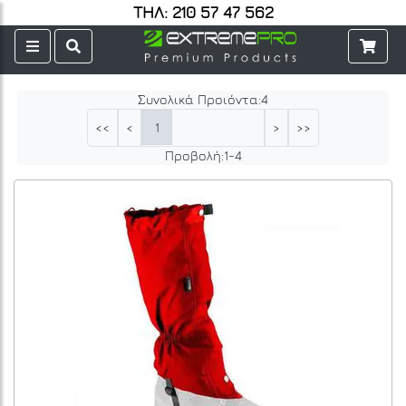
ΤΗΛ: 210 57 47 562
Συνολικά Προιόντα:
4
1
<<
<
>
>>
Προβολή:
1
-
4