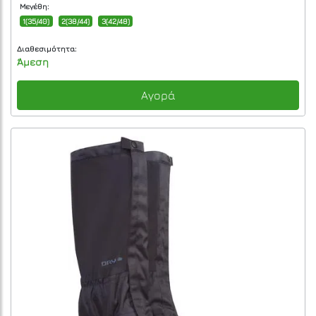
Μεγέθη:
1(35/40)
2(38/44)
3(42/48)
Διαθεσιμότητα:
Άμεση
Αγορά