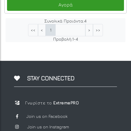
Αγορά
Συνολικά Προιόντα:
4
1
<<
<
>
>>
Προβολή:
1
-
4
STAY CONNECTED
Γνωρίστε το
ExtremePRO
Join us on Facebook
Join us on Instagram