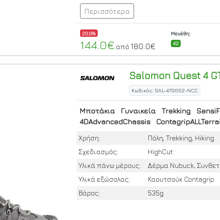
Περισσότερα
20.0%
Μεγέθη:
144.0€
42
180.0€
από
Salomon
Quest 4 G
Κωδικός: SAL-470002-NCC
Μποτάκια
Γυναικεία
Trekking
SensiF
4DAdvancedChassis
ContagripALLTerra
Χρήση:
Πόλη, Trekking, Hiking
Σχεδιασμός:
HighCut
Υλικά πάνω μέρους:
Δέρμα Nubuck, Συνθε
Υλικά εξώσολας:
Καουτσούκ Contagrip
Βάρος:
535g