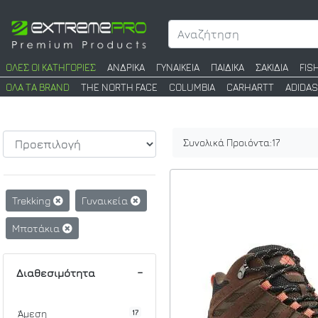
ΟΛΕΣ ΟΙ ΚΑΤΗΓΟΡΙΕΣ
ΑΝΔΡΙΚΑ
ΓΥΝΑΙΚΕΙΑ
ΠΑΙΔΙΚΑ
ΣΑΚΙΔΙΑ
FIS
ΟΛΑ ΤΑ BRAND
THE NORTH FACE
COLUMBIA
CARHARTT
ADIDAS
Συνολικά Προιόντα:
17
Trekking
Γυναικεία
Μποτάκια
Διαθεσιμότητα
17
Άμεση