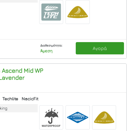
Διαθεσιμότητα:
Αγορά
Άμεση
m Ascend Mid WP
 Lavender
Techlite
NacicFit
king