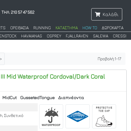
ΤΗΛ: 210 57 47 562
Καλάθι
RTS
ΟΡΕΙΒΑΣΙΑ
RUNNING
ΚΑΤΑΣΤΗΜΑ
HOW TO
ΔΩΡΟΚΑΡΤΑ
KENSTOCK
HAVAIANAS
OSPREY
FJALLRAVEN
SALEWA
CRESSI
>
Προβολή:
1
-
17
II Mid Waterproof
Cordoval/Dark Coral
MidCut
GussetedTongue
Διαπνέοντα
h, Συνθετικό