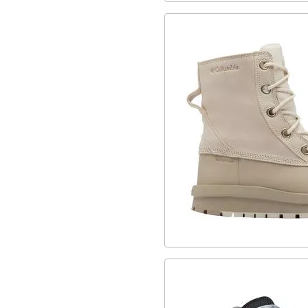
3
FW25
3
RidgePlus
1
ClearanceFW24
2
FW24
2
ActiveSupport
1
NacicFit
4
MidCut
17
Αδιάβροχα