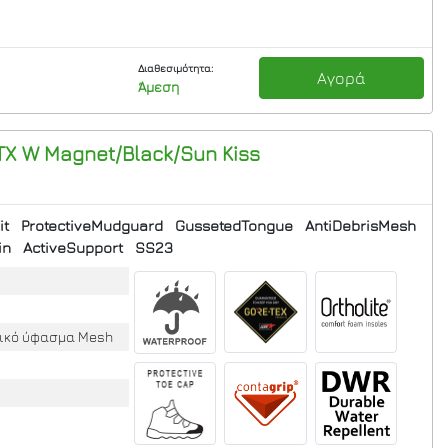
Διαθεσιμότητα:
Αγορά
Άμεση
TX W Magnet/Black/Sun Kiss
it
ProtectiveMudguard
GussetedTongue
AntiDebrisMesh
in
ActiveSupport
SS23
τικό ύφασμα Mesh