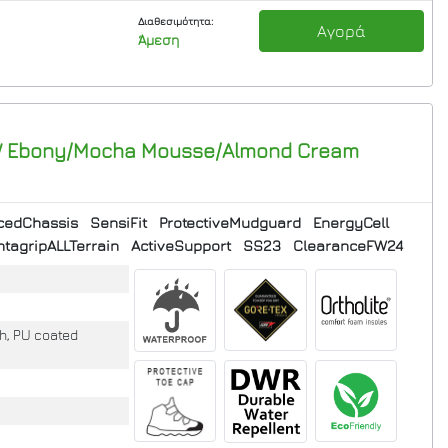
Διαθεσιμότητα:
Αγορά
Άμεση
 W Ebony/Mocha Mousse/Almond Cream
cedChassis
SensiFit
ProtectiveMudguard
EnergyCell
tagripALLTerrain
ActiveSupport
SS23
ClearanceFW24
, PU coated