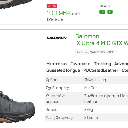
20.0%
Μεγέθη:
103.96€
38
41
από
129.95€
Salomon
X Ultra 4 MID GTX
Κωδικός: SAL-412956-NCC
Μποτάκια
Γυναικεία
Trekking
Advan
GussetedTongue
PUCoatedLeather
Con
Χρήση:
Πόλη, Hiking
Σχεδιασμός:
MidCut
Υλικά πάνω
Συνθετικό ύφασμα Mesh
μέρους:
leather
Βάρος:
370g
Ύψος Φτέρνας:
31.5mm