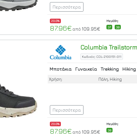
Περισσότερα
20.0%
Μεγέθη:
87.96€
37
38
109.95€
από
Columbia
Trailstor
Κωδικός: COL-2100151-011
Μποτάκια
Γυναικεία
Trekking
Hiking
Χρήση:
Πόλη, Hiking
Περισσότερα
20.0%
Μεγέθη:
87.96€
38
109.95€
από