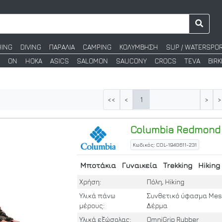
HING
DIVING
ΠΑΡΑΛΙΑ
CAMPING
ΚΟΛΥΜΒΗΣΗ
SUP / WATERSPO
ON
HOKA
ASICS
SALOMON
SAUCONY
CROCS
TEVA
BIR
1
<<
<
>
>
Columbia
Redmond I
Κωδικός: COL-1940611-231
Μποτάκια
Γυναικεία
Trekking
Hiking
Χρήση:
Πόλη, Hiking
Υλικά πάνω
Συνθετικό ύφασμα Mes
μέρους:
Δέρμα
Υλικά εξώσολας:
OmniGrip Rubber