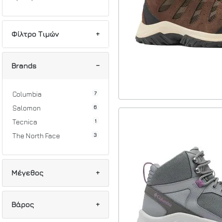
Φίλτρο Τιμών
Min
Max
Brands
7
Columbia
6
Salomon
1
Tecnica
3
The North Face
Μέγεθος
5
37
Βάρος
2
37 1/2