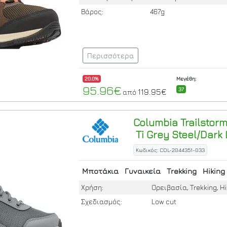
Βάρος:
467g
Περισσότερα
20.0%
Μεγέθη:
95.96€
37
119.95€
από
Columbia
Trailstor
Ti Grey Steel/Dark
Κωδικός: COL-2044351-033
Μποτάκια
Γυναικεία
Trekking
Hiking
Χρήση:
Ορειβασία, Trekking, Hi
Σχεδιασμός:
Low cut