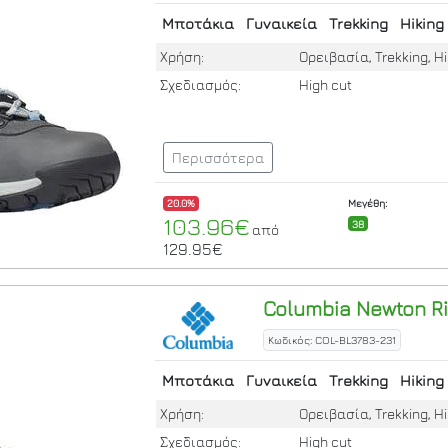
Μποτάκια
Γυναικεία
Trekking
Hiking
Χρήση:
Ορειβασία, Trekking, Hi
Σχεδιασμός:
High cut
Περισσότερα
20.0%
Μεγέθη:
103.96€
38
από
129.95€
Columbia
Newton Ri
Κωδικός: COL-BL3783-231
Μποτάκια
Γυναικεία
Trekking
Hiking
Χρήση:
Ορειβασία, Trekking, Hi
Σχεδιασμός:
High cut