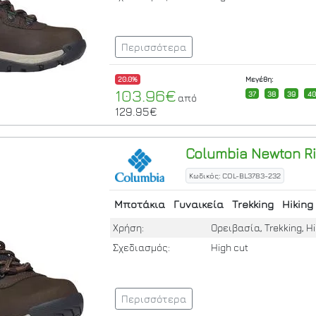
Περισσότερα
20.0%
Μεγέθη:
103.96€
37
38
39
40
από
129.95€
Columbia
Newton Ri
Κωδικός: COL-BL3783-232
Μποτάκια
Γυναικεία
Trekking
Hiking
Χρήση:
Ορειβασία, Trekking, Hi
Σχεδιασμός:
High cut
Περισσότερα