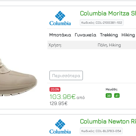
Columbia
Moritza S
Κωδικός: COL-2100381-102
Μποτάκια
Γυναικεία
Trekking
Hiking
Χρήση:
Πόλη, Hiking
Περισσότερα
20.0%
Μεγέθη:
103.96€
38
41
από
129.95€
Columbia
Newton Ri
Κωδικός: COL-BL3783-054