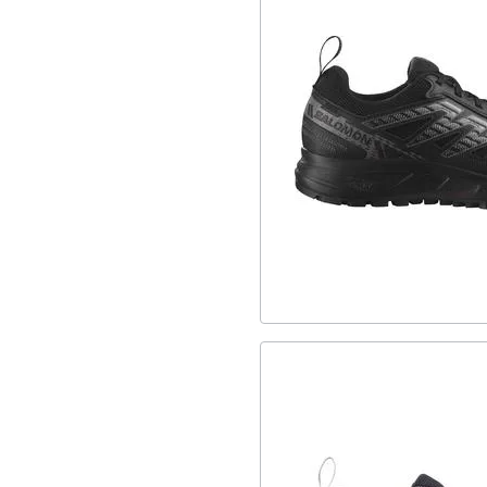
4
Αδιάβροχα
1
Παπουτσάκια