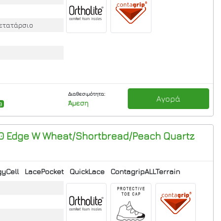
μετατάρσιο
Διαθεσιμότητα:
Αγορά
Άμεση
/3
60 Edge W Wheat/Shortbread/Peach Quartz
yCell
LacePocket
QuickLace
ContagripALLTerrain