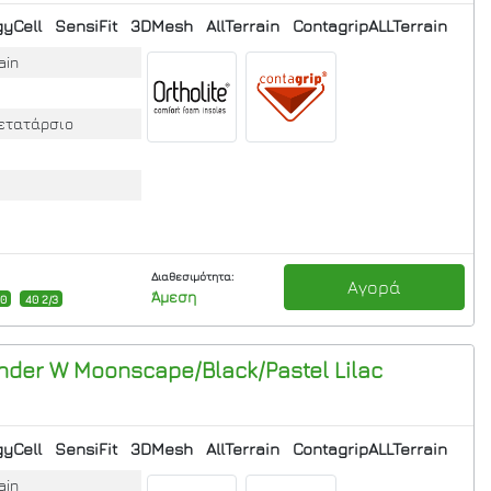
yCell
SensiFit
3DMesh
AllTerrain
ContagripALLTerrain
ain
μετατάρσιο
Διαθεσιμότητα:
Αγορά
Άμεση
40
40 2/3
nder W Moonscape/Black/Pastel Lilac
yCell
SensiFit
3DMesh
AllTerrain
ContagripALLTerrain
ain