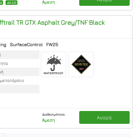
Άμεση
40
40 2/3
ftrail TR GTX
Asphalt Grey/TNF Black
ing
SurfaceControl
FW25
l
τητα
λή
 μετατάρσιο
Διαθεσιμότητα:
Αγορά
Άμεση