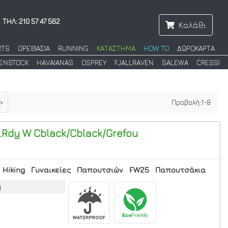
ΤΗΛ: 210 57 47 562
Καλάθι
RTS
ΟΡΕΙΒΑΣΙΑ
RUNNING
ΚΑΤΑΣΤΗΜΑ
HOW TO
ΔΩΡΟΚΑΡΤΑ
KENSTOCK
HAVAIANAS
OSPREY
FJALLRAVEN
SALEWA
CRESSI
>
Προβολή:
1
-
8
.Rdy W
Cblack/Cblack/Grefou
Hiking
Γυναικείες
Παπουτσιών
FW25
Παπουτσάκια
g