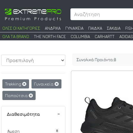
ΟΛΕΣ ΟΙ ΚΑΤΗΓΟΡΙΕΣ
ΑΝΔΡΙΚΑ
ΓΥΝΑΙΚΕΙΑ
ΠΑΙΔΙΚΑ
ΣΑΚΙΔΙΑ
FIS
ΟΛΑ ΤΑ BRAND
THE NORTH FACE
COLUMBIA
CARHARTT
ADIDAS
Συνολικά Προιόντα:
8
Trekking
Γυναικεία
Παπούτσια
Διαθεσιμότητα
8
Άμεση