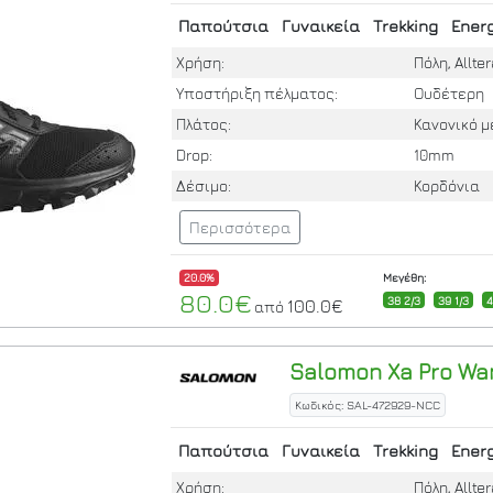
Παπούτσια
Γυναικεία
Trekking
Energ
Χρήση:
Πόλη, Allter
Υποστήριξη πέλματος:
Ουδέτερη
Πλάτος:
Κανονικό 
Drop:
10mm
Δέσιμο:
Κορδόνια
Περισσότερα
20.0%
Μεγέθη:
80.0€
38 2/3
39 1/3
100.0€
από
Salomon
Xa Pro Wa
Κωδικός: SAL-472929-NCC
Παπούτσια
Γυναικεία
Trekking
Energ
Χρήση:
Πόλη, Allter