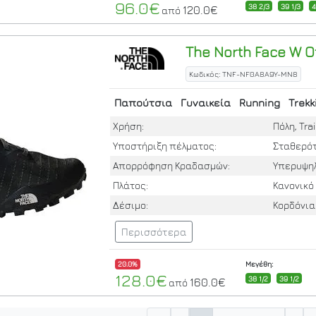
96.0€
38 2/3
39 1/3
120.0€
από
The North Face
W Of
Κωδικός: TNF-NF0A8A9Y-MN8
Παπούτσια
Γυναικεία
Running
Trekk
Χρήση:
Πόλη, Trai
Υποστήριξη πέλματος:
Σταθερό
Απορρόφηση Κραδασμών:
Υπερυψη
Πλάτος:
Κανονικό
Δέσιμο:
Κορδόνια
Περισσότερα
20.0%
Μεγέθη:
128.0€
38 1/2
39 1/2
160.0€
από