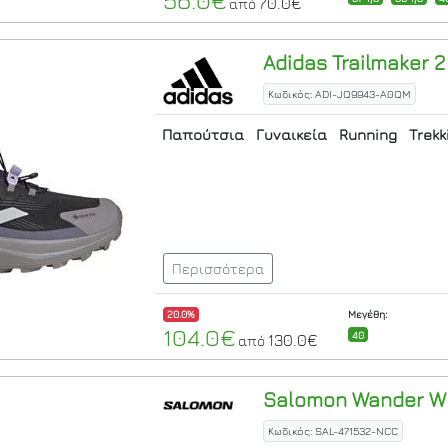
56.0€
70.0€
από
Adidas
Trailmaker 2
Κωδικός: ADI-JQ9943-A0QM
Παπούτσια
Γυναικεία
Running
Trekk
Περισσότερα
20.0%
Μεγέθη:
104.0€
40
130.0€
από
Salomon
Wander W B
Κωδικός: SAL-471532-NCC