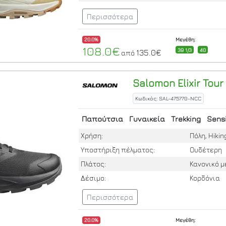
Περισσότερα
20.0%
Μεγέθη:
108.0€
39 1/3
40
135.0€
από
Salomon
Elixir Tou
Κωδικός: SAL-475770-NCC
Παπούτσια
Γυναικεία
Trekking
Sensi
Χρήση:
Πόλη, Hiking
Υποστήριξη πέλματος:
Ουδέτερη
Πλάτος:
Κανονικό 
Δέσιμο:
Κορδόνια
Περισσότερα
20.0%
Μεγέθη: