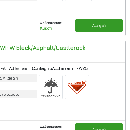
Διαθεσιμότητα:
Αγορά
Άμεση
r WP W Black/Asphalt/Castlerock
Fit
AllTerrain
ContagripALLTerrain
FW25
, Allterain
μετατάρσιο
Διαθεσιμότητα:
Αγορά