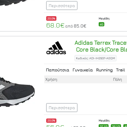
Περισσότερα
20.0%
Μεγέθη:
68.0€
40
85.0€
από
Adidas
Terrex Trace
Core Black/Core Bl
Κωδικός: ADI-IH2937-A0QM
Παπούτσια
Γυναικεία
Running
Trail
Χρήση:
Πόλη
Περισσότερα
20.0%
Μεγέθη:
37 1/3
39 1/3
4