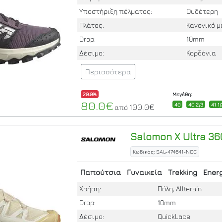
Υποστήριξη πέλματος:
Ουδέτερη
Πλάτος:
Κανονικό 
Drop:
10mm
Δέσιμο:
Κορδόνια
Περισσότερα
20.0%
Μεγέθη:
80.0€
40
40 2/3
41 1
100.0€
από
Salomon
X Ultra 3
Κωδικός: SAL-474641-NCC
Παπούτσια
Γυναικεία
Trekking
Energ
Χρήση:
Πόλη, Allterain
Drop:
10mm
Δέσιμο:
QuickLace