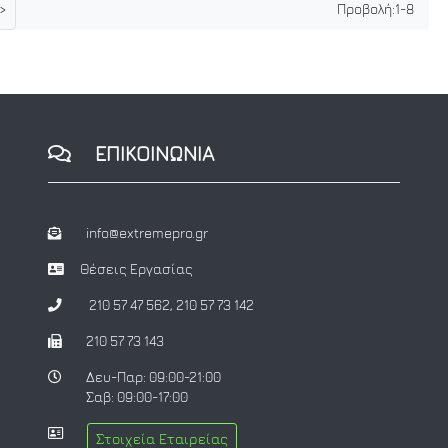
>
Προβολή:
1
-
8
ΕΠΙΚΟΙΝΩΝΙΑ
info@extremepro.gr
Θέσεις Εργασίας
210 57 47 562
,
210 57 73 142
210 57 73 143
Δευ-Παρ: 09:00-21:00
Σαβ: 09:00-17:00
Στοιχεία Εταιρείας