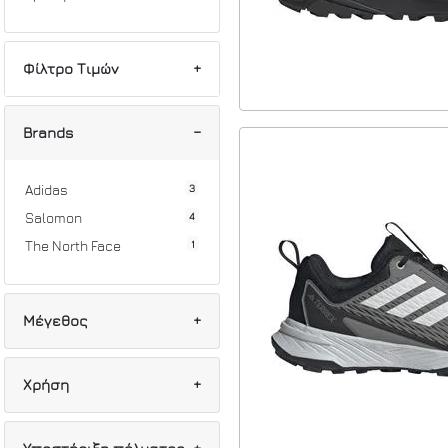
Φίλτρο Τιμών
Min
Max
Brands
3
Adidas
4
Salomon
1
The North Face
Μέγεθος
1
37 1/3
Χρήση
1
38 1/2
2
38 2/3
6
Πόλη