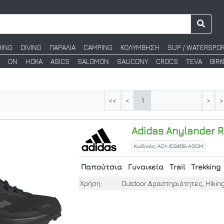
HING
DIVING
ΠΑΡΑΛΙΑ
CAMPING
ΚΟΛΥΜΒΗΣΗ
SUP / WATERSPO
ON
HOKA
ASICS
SALOMON
SAUCONY
CROCS
TEVA
BIR
1
<<
<
>
>
Adidas
Anylander R
Κωδικός: ADI-ID3469-A0QM
Παπούτσια
Γυναικεία
Trail
Trekking
Χρήση:
Outdoor Δραστηριότητες, Hikin