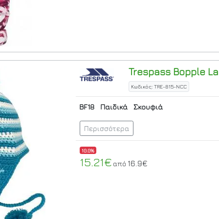
Trespass
Bopple La
Κωδικός: TRE-815-NCC
BF18
Παιδικά
Σκουφιά
Περισσότερα
10.0%
15.21€
16.9€
από