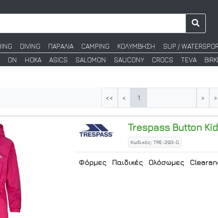
HING
DIVING
ΠΑΡΑΛΙΑ
CAMPING
ΚΟΛΥΜΒΗΣΗ
SUP / WATERSPO
ON
HOKA
ASICS
SALOMON
SAUCONY
CROCS
TEVA
BIR
1
<<
<
>
>
Trespass
Button Kid
Κωδικός: TRE-293-G
Φόρμες
Παιδικές
Ολόσωμες
Cleara