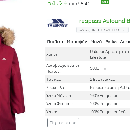
54.72€
9/10
68.4€
από
Trespass
Astound
B
Κωδικός: TRE-FCJKRATR0028-BER
Παιδικά
Μπουφάν
Μονά
Parka
Δια
Outdoor Δραστηριότη
Χρήση:
Lifestyle
Αδιαβροχοποίηση
5000mm
Πανιού:
Τσέπες:
2 Εξωτερικές
Κουκούλα:
Ενσωματωμένη Ρυθμ
Υλικό Μόνωσης:
100% Polyester
Υλικό Φόδρας:
100% Polyester
Υλικό:
100% Polyester PVC
Περισσότερα