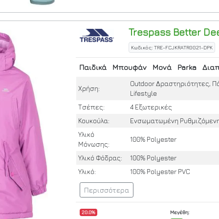
Trespass
Better
Dee
Κωδικός: TRE-FCJKRATR0021-DPK
Παιδικά
Μπουφάν
Μονά
Parka
Δια
Outdoor Δραστηριότητες, Πό
Χρήση:
Lifestyle
Τσέπες:
4 Εξωτερικές
Κουκούλα:
Ενσωματωμένη Ρυθμιζόμεν
Υλικό
100% Polyester
Μόνωσης:
Υλικό Φόδρας:
100% Polyester
Υλικό:
100% Polyester PVC
Περισσότερα
20.0%
Μεγέθη: