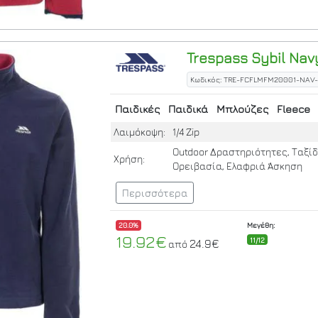
Trespass
Sybil
Navy
Κωδικός: TRE-FCFLMFM20001-NAV
Παιδικές
Παιδικά
Μπλούζες
Fleece
Λαιμόκοψη:
1/4 Zip
Outdoor Δραστηριότητες, Ταξίδ
Χρήση:
Ορειβασία, Ελαφριά Άσκηση
Περισσότερα
20.0%
Μεγέθη:
19.92€
11/12
24.9€
από