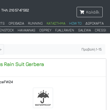
ΤΗΛ: 210 57 47 562
Καλάθι
RTS
ΟΡΕΙΒΑΣΙΑ
RUNNING
ΚΑΤΑΣΤΗΜΑ
HOW TO
ΔΩΡΟΚΑΡΤΑ
KENSTOCK
HAVAIANAS
OSPREY
FJALLRAVEN
SALEWA
CRESSI
>
Προβολή:
1
-
15
s Rain Suit
Gerbera
nceFW24