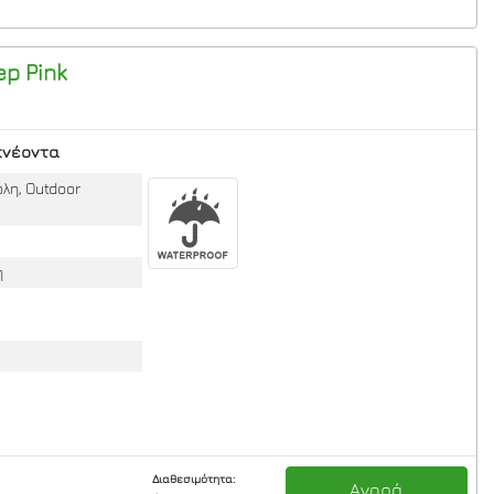
p Pink
πνέοντα
λη, Outdoor
η
Διαθεσιμότητα:
Αγορά