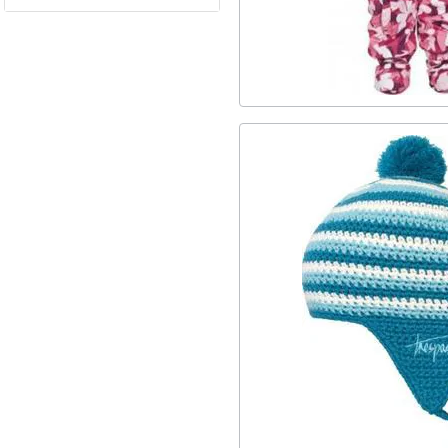
3
Outdoor Lifestyle
1
Snowboard
5
Μονά
1
Ski
7
Fleece
2
Φόρμες
7
Μπλούζες
2
Ολόσωμες
1
Σκουφιά
3
Parka
2
Puffer
2
ClearanceFW24
5
Μπουφάν
4
Αδιάβροχα