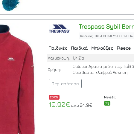
Trespass
Sybil
Berr
Κωδικός: TRE-FCFLMFM20001-BER
Παιδικές
Παιδικά
Μπλούζες
Fleece
Λαιμόκοψη:
1/4 Zip
Outdoor Δραστηριότητες, Ταξίδ
Χρήση:
Ορειβασία, Ελαφριά Άσκηση
Περισσότερα
20.0%
Μεγέθη:
19.92€
7/8
24.9€
από