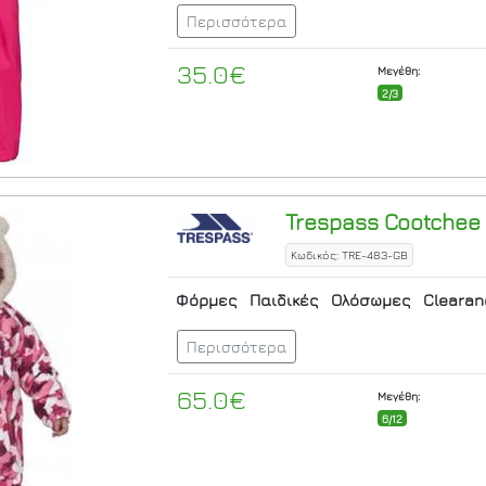
Περισσότερα
35.0€
Μεγέθη:
2/3
Trespass
Cootchee 
Κωδικός: TRE-483-GB
Φόρμες
Παιδικές
Ολόσωμες
Cleara
Περισσότερα
65.0€
Μεγέθη:
6/12