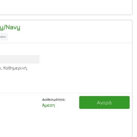
y/Navy
-NAV
ι, Καθημερινή,
Διαθεσιμότητα:
Αγορά
Άμεση