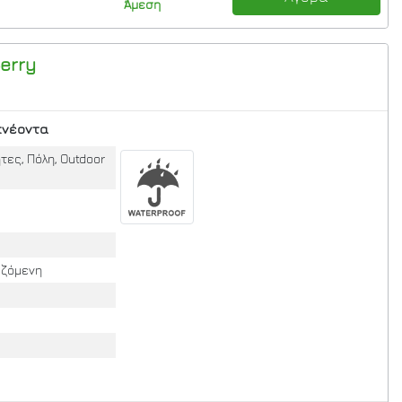
Άμεση
erry
πνέοντα
τες, Πόλη, Outdoor
ιζόμενη