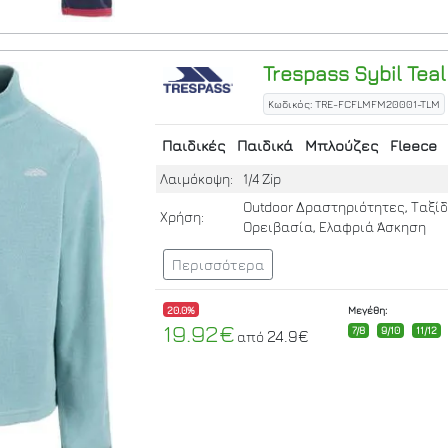
Trespass
Sybil
Teal
Κωδικός: TRE-FCFLMFM20001-TLM
Παιδικές
Παιδικά
Μπλούζες
Fleece
Λαιμόκοψη:
1/4 Zip
Outdoor Δραστηριότητες, Ταξίδ
Χρήση:
Ορειβασία, Ελαφριά Άσκηση
Περισσότερα
20.0%
Μεγέθη:
19.92€
7/8
9/10
11/12
24.9€
από