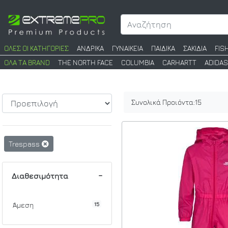
ΟΛΕΣ ΟΙ ΚΑΤΗΓΟΡΙΕΣ
ΑΝΔΡΙΚΑ
ΓΥΝΑΙΚΕΙΑ
ΠΑΙΔΙΚΑ
ΣΑΚΙΔΙΑ
FIS
ΟΛΑ ΤΑ BRAND
THE NORTH FACE
COLUMBIA
CARHARTT
ADIDAS
Συνολικά Προιόντα:
15
Trespass
Διαθεσιμότητα
15
Άμεση