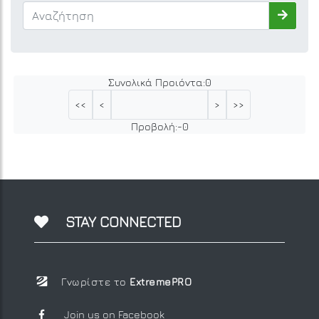
Συνολικά Προιόντα:
0
<<
<
>
>>
Προβολή:
-
0
STAY CONNECTED
Γνωρίστε το
ExtremePRO
Join us on Facebook