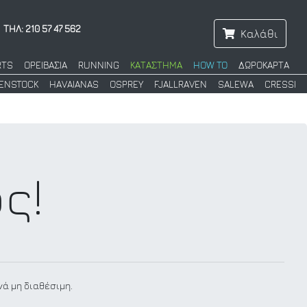
ΤΗΛ: 210 57 47 562
Καλάθι
RTS
ΟΡΕΙΒΑΣΙΑ
RUNNING
ΚΑΤΑΣΤΗΜΑ
HOW TO
ΔΩΡΟΚΑΡΤΑ
KENSTOCK
HAVAIANAS
OSPREY
FJALLRAVEN
SALEWA
CRESSI
ς!
νά μη διαθέσιμη.