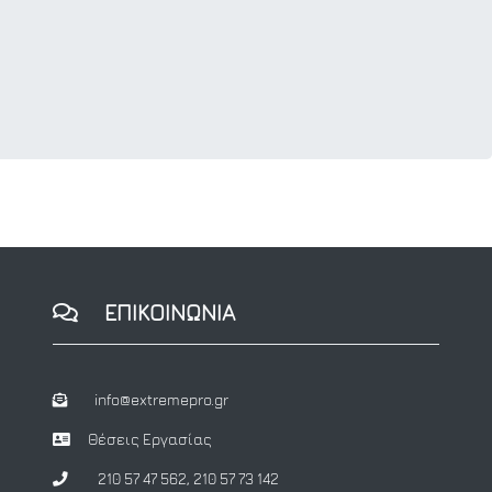
ΕΠΙΚΟΙΝΩΝΙΑ
info@extremepro.gr
Θέσεις Εργασίας
210 57 47 562
,
210 57 73 142