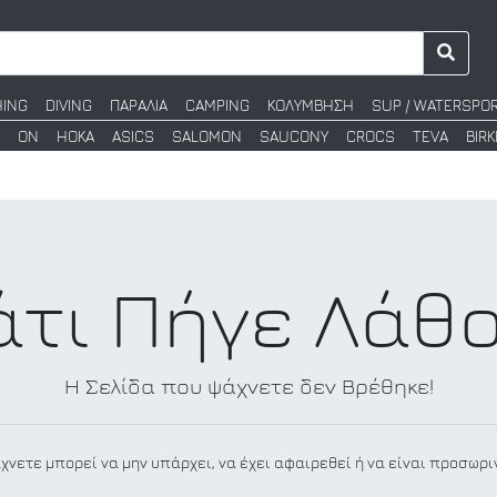
HING
DIVING
ΠΑΡΑΛΙΑ
CAMPING
ΚΟΛΥΜΒΗΣΗ
SUP / WATERSPO
ON
HOKA
ASICS
SALOMON
SAUCONY
CROCS
TEVA
BIR
άτι Πήγε Λάθο
Η Σελίδα που ψάχνετε δεν Βρέθηκε!
χνετε μπορεί να μην υπάρχει, να έχει αφαιρεθεί ή να είναι προσωρι