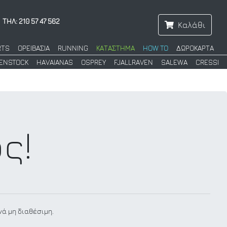
ΤΗΛ: 210 57 47 562
Καλάθι
RTS
ΟΡΕΙΒΑΣΙΑ
RUNNING
ΚΑΤΑΣΤΗΜΑ
HOW TO
ΔΩΡΟΚΑΡΤΑ
KENSTOCK
HAVAIANAS
OSPREY
FJALLRAVEN
SALEWA
CRESSI
ς!
νά μη διαθέσιμη.