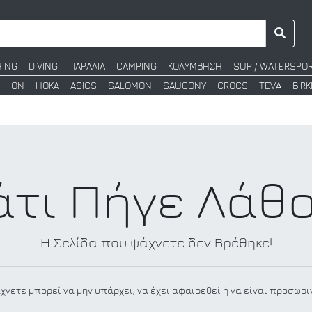
HING
DIVING
ΠΑΡΑΛΙΑ
CAMPING
ΚΟΛΥΜΒΗΣΗ
SUP / WATERSPO
ON
HOKA
ASICS
SALOMON
SAUCONY
CROCS
TEVA
BIR
άτι Πήγε Λάθο
Η Σελίδα που ψάχνετε δεν Βρέθηκε!
χνετε μπορεί να μην υπάρχει, να έχει αφαιρεθεί ή να είναι προσωρι