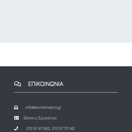
ΕΠΙΚΟΙΝΩΝΙΑ
info@extremepro.gr
Θέσεις Εργασίας
210 57 47 562
,
210 57 73 142